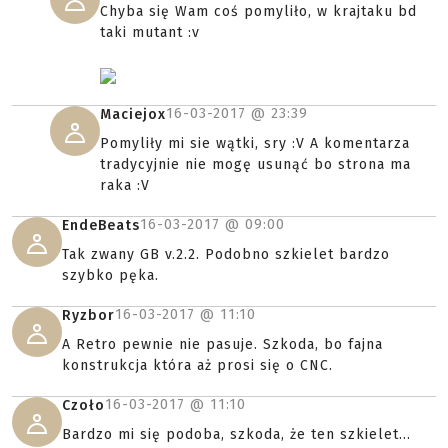
Chyba się Wam coś pomyliło, w krajtaku bd
taki mutant :v
16-03-2017 @
23:39
Maciejox
Pomyliły mi sie wątki, sry :V A komentarza
tradycyjnie nie mogę usunąć bo strona ma
raka :V
16-03-2017 @
09:00
EndeBeats
Tak zwany GB v.2.2. Podobno szkielet bardzo
szybko pęka.
16-03-2017 @
11:10
Ryzbor
A Retro pewnie nie pasuje. Szkoda, bo fajna
konstrukcja która aż prosi się o CNC.
16-03-2017 @
11:10
Czoło
Bardzo mi się podoba, szkoda, że ten szkielet...