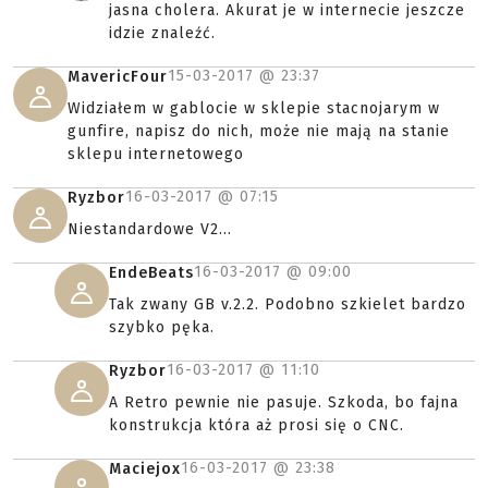
jasna cholera. Akurat je w internecie jeszcze
idzie znaleźć.
15-03-2017 @
23:37
MavericFour
Widziałem w gablocie w sklepie stacnojarym w
gunfire, napisz do nich, może nie mają na stanie
sklepu internetowego
16-03-2017 @
07:15
Ryzbor
Niestandardowe V2...
16-03-2017 @
09:00
EndeBeats
Tak zwany GB v.2.2. Podobno szkielet bardzo
szybko pęka.
16-03-2017 @
11:10
Ryzbor
A Retro pewnie nie pasuje. Szkoda, bo fajna
konstrukcja która aż prosi się o CNC.
16-03-2017 @
23:38
Maciejox