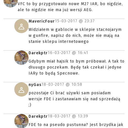
VFC to by przygotowało nowe M27 IAR, bo nigdzie,
ale to nigdzie nie ma już wersji AEG.
15-03-2017 @
23:37
MavericFour
Widziałem w gablocie w sklepie stacnojarym
w gunfire, napisz do nich, może nie mają na
stanie sklepu internetowego
16-03-2017 @
16:41
Darekptr
Gdybym miał hajsik to bym próbował. A tak to
dłuuugo poczekam. Będę tak czekał i jedyne
IARy to będą Specnowe.
18-03-2017 @
10:58
nyGas
pozostaje Ci brać używki sam posiadam
wersje FDE i zastanawiam się nad sprzedażą
;)
18-03-2017 @
13:39
Darekptr
FDE to na pseudo pustunna? Jest brzydka jak