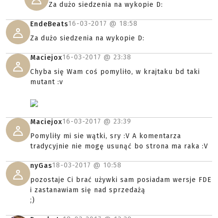
Za dużo siedzenia na wykopie D:
16-03-2017 @
18:58
EndeBeats
Za dużo siedzenia na wykopie D:
16-03-2017 @
23:38
Maciejox
Chyba się Wam coś pomyliło, w krajtaku bd taki
mutant :v
16-03-2017 @
23:39
Maciejox
Pomyliły mi sie wątki, sry :V A komentarza
tradycyjnie nie mogę usunąć bo strona ma raka :V
18-03-2017 @
10:58
nyGas
pozostaje Ci brać używki sam posiadam wersje FDE
i zastanawiam się nad sprzedażą
;)