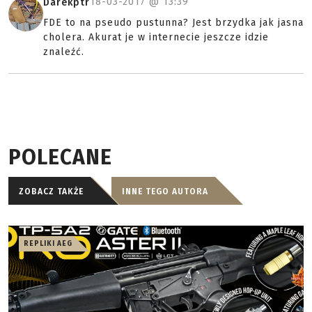
18-03-2017 @
13:39
Darekptr
FDE to na pseudo pustunna? Jest brzydka jak jasna
cholera. Akurat je w internecie jeszcze idzie
znaleźć.
POLECANE
ZOBACZ TAKŻE
INNE TEGO AUTORA
REPLIKI AEG