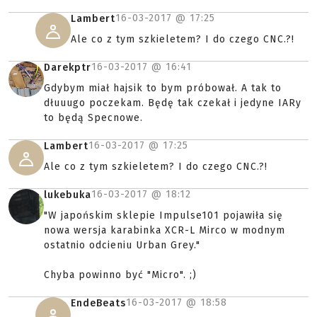
16-03-2017 @
17:25
Lambert
Ale co z tym szkieletem? I do czego CNC.?!
16-03-2017 @
16:41
Darekptr
Gdybym miał hajsik to bym próbował. A tak to
dłuuugo poczekam. Będę tak czekał i jedyne IARy
to będą Specnowe.
16-03-2017 @
17:25
Lambert
Ale co z tym szkieletem? I do czego CNC.?!
16-03-2017 @
18:12
lukebuka
"W japońskim sklepie Impulse101 pojawiła się
nowa wersja karabinka XCR-L Mirco w modnym
ostatnio odcieniu Urban Grey."
Chyba powinno być "Micro". ;)
16-03-2017 @
18:58
EndeBeats