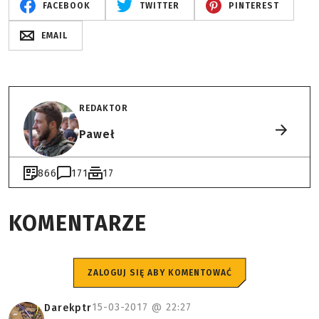
FACEBOOK
TWITTER
PINTEREST
EMAIL
REDAKTOR
Paweł
866
171
17
KOMENTARZE
ZALOGUJ SIĘ ABY KOMENTOWAĆ
15-03-2017 @
22:27
Darekptr