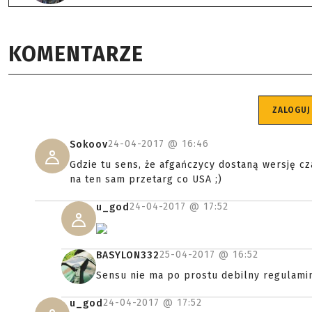
KOMENTARZE
ZALOGUJ
24-04-2017 @
16:46
Sokoov
Gdzie tu sens, że afgańczycy dostaną wersję cz
na ten sam przetarg co USA ;)
24-04-2017 @
17:52
u_god
25-04-2017 @
16:52
BASYLON332
Sensu nie ma po prostu debilny regulamin
24-04-2017 @
17:52
u_god