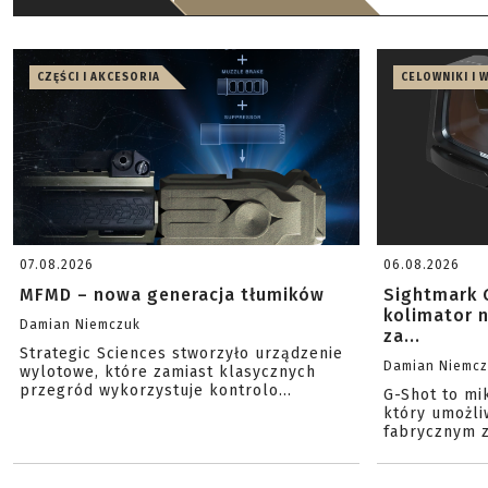
CZĘŚCI I AKCESORIA
CELOWNIKI I 
07.08.2026
06.08.2026
MFMD – nowa generacja tłumików
Sightmark 
kolimator 
Damian Niemczuk
za...
Strategic Sciences stworzyło urządzenie
Damian Niemc
wylotowe, które zamiast klasycznych
przegród wykorzystuje kontrolo...
G-Shot to mi
który umożli
fabrycznym z