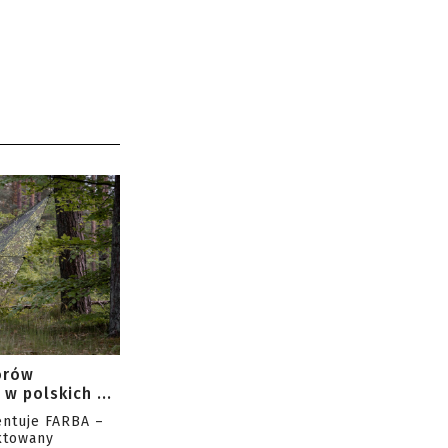
orów
w polskich ...
entuje FARBA –
ktowany