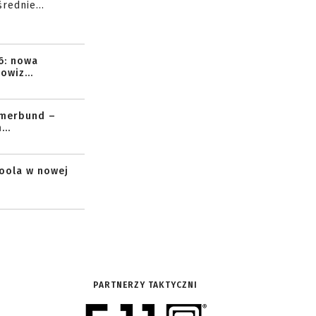
rednie...
6: nowa
owiz...
mmerbund –
..
toola w nowej
PARTNERZY TAKTYCZNI