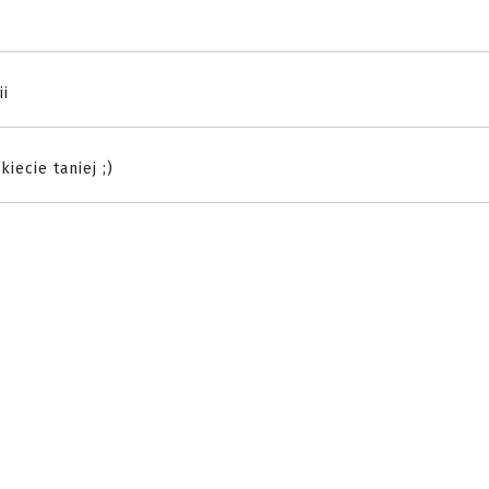
ii
iecie taniej ;)