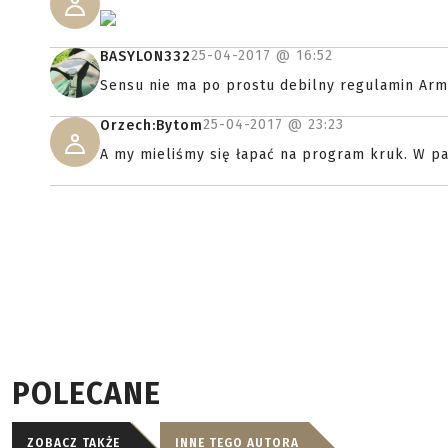
25-04-2017 @
16:52
BASYLON332
Sensu nie ma po prostu debilny regulamin Arm
25-04-2017 @
23:23
Orzech:Bytom
A my mieliśmy się łapać na program kruk. W pak
POLECANE
ZOBACZ TAKŻE
INNE TEGO AUTORA