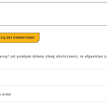
 SIĘ ABY KOMENTOWAĆ
arną? Już pomijam dziwny zbieg okoliczności, że afganistan za
 Armii