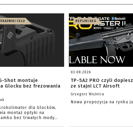
WSKAŹNIKI CELU
REPLIKI AEG
03.08.2026
G-Shot montuje
TP-5A2 PRO czyli dopies
na Glocku bez frezowania
ze stajni LCT Airsoft
Grzegorz Woźnica
zuk
Nowa propozycja na rynku j
krokolimator dla Glocków,
wia montaż optyki na
amku bez trwałych mody...