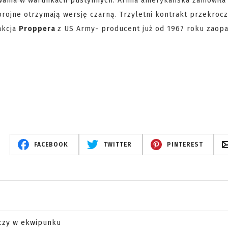
wania w warunkach pustynnych. Armia amerykańska zamówiła
brojne otrzymają wersję czarną. Trzyletni kontrakt przekrocz
akcja
Proppera
z US Army- producent już od 1967 roku zaopa
FACEBOOK
TWITTER
PINTEREST
czy w ekwipunku