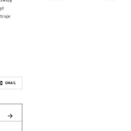
 swoją
ył
truje
EMAIL