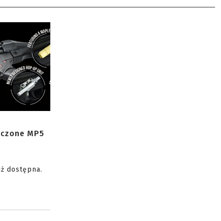
zczone MP5
uż dostępna.