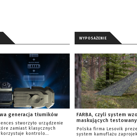
WYPOSAŻENIE
wa generacja tłumików
FARBA, czyli system wz
maskujących testowany 
ciences stworzyło urządzenie
tóre zamiast klasycznych
Polska firma Lesovik prez
korzystuje kontrolo...
system kamuflażu zaproje