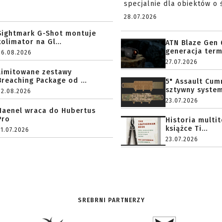
specjalnie dla obiektów o ś
28.07.2026
Sightmark G-Shot montuje
kolimator na Gl...
ATN Blaze Gen 
generacja term
06.08.2026
27.07.2026
Limitowane zestawy
Breaching Package od ...
5" Assault Cu
sztywny system.
02.08.2026
23.07.2026
Haenel wraca do Hubertus
Pro
Historia multi
książce Ti...
31.07.2026
23.07.2026
SREBRNI PARTNERZY