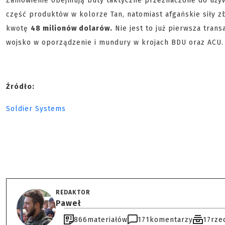
Zamówienie obejmują buty taktyczne przeznaczone do uży
część produktów w kolorze Tan, natomiast afgańskie siły z
kwotę
48 milionów dolarów.
Nie jest to już pierwsza trans
wojsko w oporządzenie i mundury w krojach BDU oraz ACU.
Źródło:
Soldier Systems
REDAKTOR
Paweł
866
materiałów
171
komentarzy
17
rze