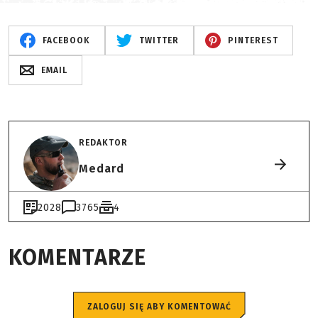
FACEBOOK
TWITTER
PINTEREST
EMAIL
REDAKTOR
Medard
2028
3765
4
KOMENTARZE
ZALOGUJ SIĘ ABY KOMENTOWAĆ