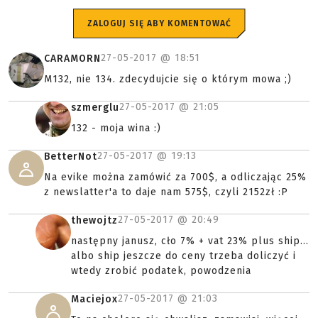
ZALOGUJ SIĘ ABY KOMENTOWAĆ
27-05-2017 @
18:51
CARAMORN
M132, nie 134. zdecydujcie się o którym mowa ;)
27-05-2017 @
21:05
szmerglu
132 - moja wina :)
27-05-2017 @
19:13
BetterNot
Na evike można zamówić za 700$, a odliczając 25%
z newslatter'a to daje nam 575$, czyli 2152zł :P
27-05-2017 @
20:49
thewojtz
następny janusz, cło 7% + vat 23% plus ship...
albo ship jeszcze do ceny trzeba doliczyć i
wtedy zrobić podatek, powodzenia
27-05-2017 @
21:03
Maciejox