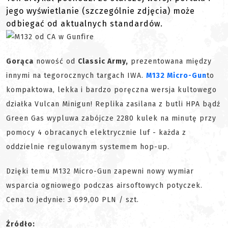
jego wyświetlanie (szczególnie zdjęcia) może
odbiegać od aktualnych standardów.
Gorąca
nowość od
Classic Army,
prezentowana między
innymi na tegorocznych targach IWA.
M132 Micro-Gun
to
kompaktowa, lekka i bardzo poręczna wersja kultowego
działka Vulcan Minigun! Replika zasilana z butli HPA bądź
Green Gas wypluwa zabójcze 2280 kulek na minutę przy
pomocy 4 obracanych elektrycznie luf - każda z
oddzielnie regulowanym systemem hop-up.
Dzięki temu M132 Micro-Gun zapewni nowy wymiar
wsparcia ogniowego podczas airsoftowych potyczek.
Cena to jedynie: 3 699,00 PLN / szt.
Źródło: