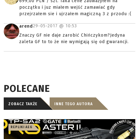
699,00 PLN / szt. Taka cene zauważyłem na
początku i juz miałem wejść zamawiać gdy
przejrzałem sie i ujrzałem magiczną 3 z przodu :(
29-05-2017 @
10:53
arend
Znaczy GF nie daje zarobić Chińczykom?Jedyna
zaleta GF to to że nie wymigają się od gwarancji.
POLECANE
ZOBACZ TAKŻE
INNE TEGO AUTORA
REPLIKI AEG