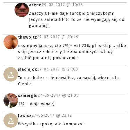
29-05-2017 @
10:53
arend
Znaczy GF nie daje zarobić Chińczykom?
Jedyna zaleta GF to to że nie wymigają się od
gwarancji.
27-05-2017 @
20:49
thewojtz
następny janusz, cło 7% + vat 23% plus ship... albo
ship jeszcze do ceny trzeba doliczyć i wtedy
zrobić podatek, powodzenia
27-05-2017 @
21:03
Maciejox
To na cholere się chwalisz, zamawiaj, więcej dla
Ciebie
27-05-2017 @
21:05
szmerglu
132 - moja wina :)
27-05-2017 @
22:12
Jowisz
Wszystko spoko, ale kompozyt