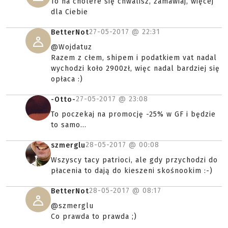
To na cholere się chwalisz, zamawiaj, więcej
dla Ciebie
27-05-2017 @
22:31
BetterNot
@Wojdatuz
Razem z cłem, shipem i podatkiem vat nadal
wychodzi koło 2900zł, więc nadal bardziej się
opłaca :)
27-05-2017 @
23:08
-Otto-
To poczekaj na promocję -25% w GF i będzie
to samo...
28-05-2017 @
00:08
szmerglu
Wszyscy tacy patrioci, ale gdy przychodzi do
płacenia to dają do kieszeni skośnookim :-)
28-05-2017 @
08:17
BetterNot
@szmerglu
Co prawda to prawda ;)