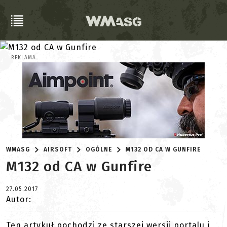
REKLAMA
WMASG
AIRSOFT
OGÓLNE
M132 OD CA W GUNFIRE
M132 od CA w Gunfire
27.05.2017
Autor:
Ten artykuł pochodzi ze starszej wersji portalu i