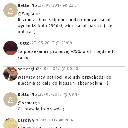
27-05-2017 @
22:31
BetterNot
@Wojdatuz
Razem z cłem, shipem i podatkiem vat nadal
wychodzi koło 2900zł, więc nadal bardziej się
opłaca :)
27-05-2017 @
23:08
-Otto-
To poczekaj na promocję -25% w GF i będzie to
samo...
28-05-2017 @
00:08
szmerglu
Wszyscy tacy patrioci, ale gdy przychodzi do
płacenia to dają do kieszeni skośnookim :-)
28-05-2017 @
08:17
BetterNot
@szmerglu
Co prawda to prawda ;)
28-05-2017 @
20:48
Karol88