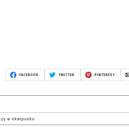
FACEBOOK
TWITTER
PINTEREST
czy w ekwipunku