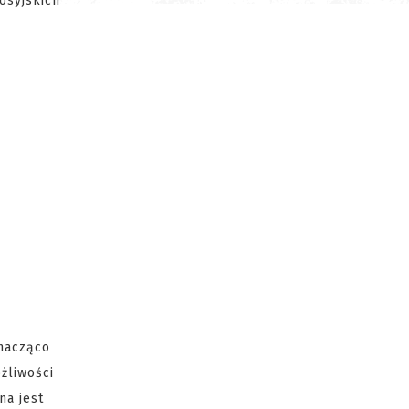
osyjskich
znacząco
żliwości
na jest