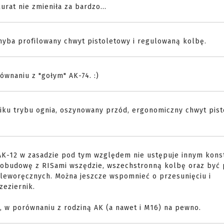
urat nie zmieniła za bardzo...
hyba profilowany chwyt pistoletowy i regulowaną kolbę.
wnaniu z "gołym" AK-74. :)
iku trybu ognia, oszynowany przód, ergonomiczny chwyt pist
 AK-12 w zasadzie pod tym względem nie ustępuje innym kon
ą obudowę z RISami wszędzie, wszechstronną kolbę oraz być
 leworęcznych. Można jeszcze wspomnieć o przesunięciu i
zeziernik.
 w porównaniu z rodziną AK (a nawet i M16) na pewno.