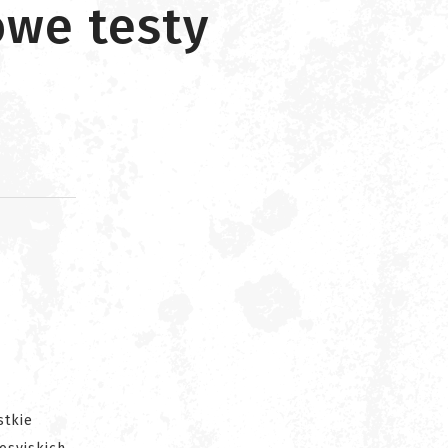
owe testy
d
stkie