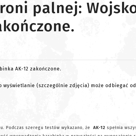
broni palnej: Wojsk
akończone.
go wyświetlanie (szczególnie zdjęcia) może odbiegać o
ku. Podczas szeregu testów wykazano, że
AK-12
spełnia wszy