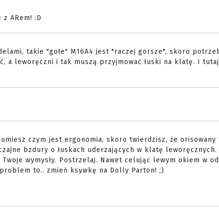
 z ARem! :D
lami, takie "gołe" M16A4 jest "raczej gorsze", skoro potrze
, a leworęczni i tak muszą przyjmować łuski na klatę. I tutaj
zumiesz czym jest ergonomia, skoro twierdzisz, że orisowany
yczajne bzdury o łuskach uderzających w klatę leworęcznych.
o Twoje wymysły. Postrzelaj. Nawet celując lewym okiem w o
 problem to.. zmień ksywkę na Dolly Parton! ;)