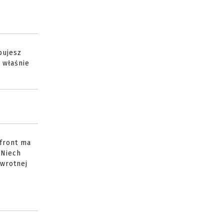
bujesz
 właśnie
 front ma
 Niech
dwrotnej