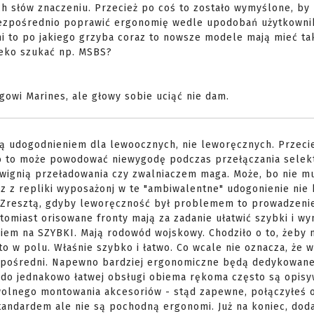
h słów znaczeniu. Przecież po coś to zostało wymyślone, by
bezpośrednio poprawić ergonomię wedle upodobań użytkowni
 to po jakiego grzyba coraz to nowsze modele mają mieć tak
leko szukać np. MSBS?
gowi Marines, ale głowy sobie uciąć nie dam.
ą udogodnieniem dla lewoocznych, nie leworęcznych. Przecie
o to może powodować niewygodę podczas przełączania selek
źwignią przeładowania czy zwalniaczem maga. Może, bo nie mu
ąz z repliki wyposażonj w te "ambiwalentne" udogonienie nie
. Zresztą, gdyby leworęczność był problemem to prowadzeni
omiast orisowane fronty mają za zadanie ułatwić szybki i w
kiem na SZYBKI. Mają rodowód wojskowy. Chodziło o to, żeby
o w polu. Właśnie szybko i łatwo. Co wcale nie oznacza, że w
pośredni. Napewno bardziej ergonomiczne będą dedykowane
i do jednakowo łatwej obsługi obiema rękoma często są opis
olnego montowania akcesoriów - stąd zapewne, połączyłeś 
 standardem ale nie są pochodną ergonomi. Już na koniec, dod