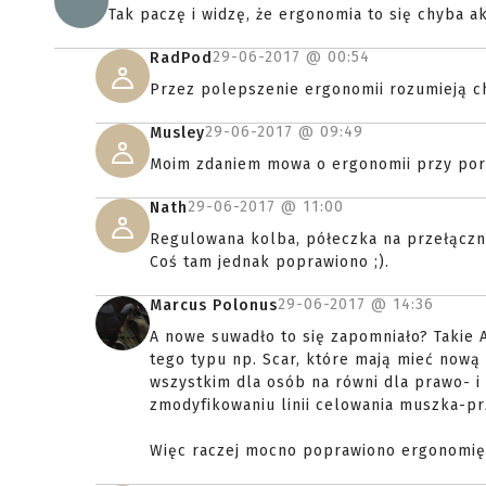
Tak paczę i widzę, że ergonomia to się chyba ak
29-06-2017 @
00:54
RadPod
Przez polepszenie ergonomii rozumieją c
29-06-2017 @
09:49
Musley
Moim zdaniem mowa o ergonomii przy poró
29-06-2017 @
11:00
Nath
Regulowana kolba, półeczka na przełączn
Coś tam jednak poprawiono ;).
29-06-2017 @
14:36
Marcus Polonus
A nowe suwadło to się zapomniało? Takie
tego typu np. Scar, które mają mieć now
wszystkim dla osób na równi dla prawo- i
zmodyfikowaniu linii celowania muszka-pr
Więc raczej mocno poprawiono ergonomię,