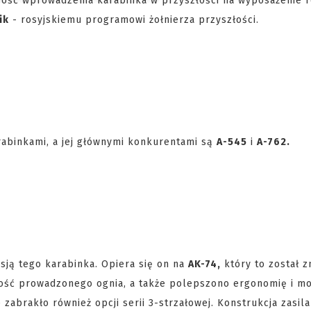
wość wprowadzenia karabinka w przyszłości na wyposażenie r
ik
- rosyjskiemu programowi żołnierza przyszłości.
rabinkami, a jej głównymi konkurentami są
A-545
i
A-762.
sją tego karabinka. Opiera się on na
AK-74,
który to został 
ność prowadzonego ognia, a także polepszono ergonomię i mo
zabrakło również opcji serii 3-strzałowej. Konstrukcja zasila