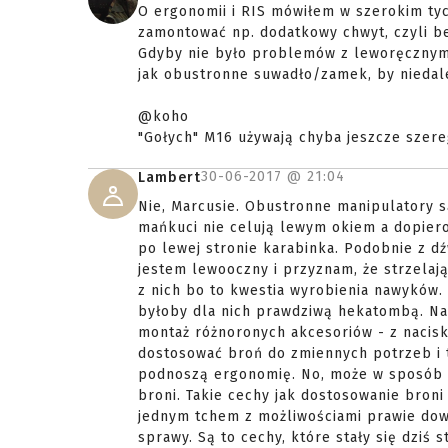
O ergonomii i RIS mówiłem w szerokim tyc
zamontować np. dodatkowy chwyt, czyli 
Gdyby nie było problemów z leworęcznymi
jak obustronne suwadło/zamek, by nieda
@koho
"Gołych" M16 używają chyba jeszcze szere
30-06-2017 @
21:04
Lambert
Nie, Marcusie. Obustronne manipulatory s
mańkuci nie celują lewym okiem a dopier
po lewej stronie karabinka. Podobnie z d
jestem lewooczny i przyznam, że strzelaj
z nich bo to kwestia wyrobienia nawyków
byłoby dla nich prawdziwą hekatombą. Nat
montaż różnoronych akcesoriów - z nacis
dostosować broń do zmiennych potrzeb i t
podnoszą ergonomię. No, może w sposób 
broni. Takie cechy jak dostosowanie bron
jednym tchem z możliwościami prawie dow
sprawy. Są to cechy, które stały się dziś