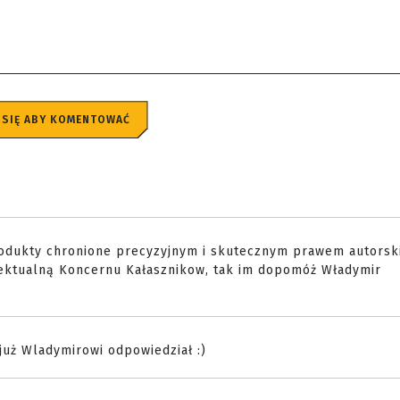
 SIĘ ABY KOMENTOWAĆ
produkty chronione precyzyjnym i skutecznym prawem autors
elektualną Koncernu Kałasznikow, tak im dopomóż Władymir
już Wladymirowi odpowiedział :)