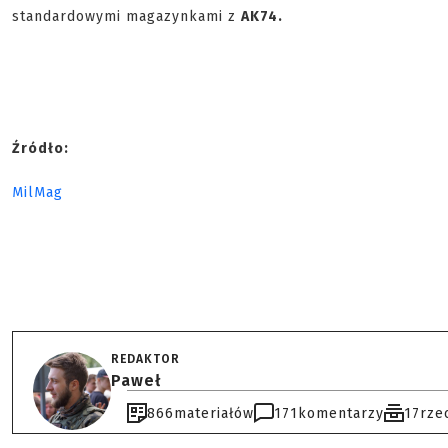
standardowymi magazynkami z
AK74.
Źródło:
MilMag
REDAKTOR
Paweł
866
materiałów
171
komentarzy
17
rze