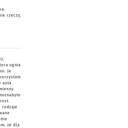
ka.
ie rzeczy,
ż,
tora ognia
si. Ja
 korzystam
e auta
ymienny
 możnabyło
rost
 rodzaje
ywane
obie
am, że dla