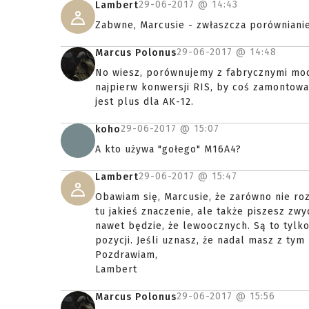
29-06-2017 @
14:43
Lambert
Zabwne, Marcusie - zwłaszcza porównianie
29-06-2017 @
14:48
Marcus Polonus
No wiesz, porównujemy z fabrycznymi mode
najpierw konwersji RIS, by coś zamontować
jest plus dla AK-12.
29-06-2017 @
15:07
koho
A kto używa "gołego" M16A4?
29-06-2017 @
15:47
Lambert
Obawiam się, Marcusie, że zarówno nie ro
tu jakieś znaczenie, ale także piszesz zw
nawet będzie, że lewoocznych. Są to tylk
pozycji. Jeśli uznasz, że nadal masz z tym
Pozdrawiam,
Lambert
29-06-2017 @
15:56
Marcus Polonus