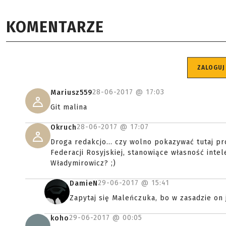
KOMENTARZE
ZALOGUJ
28-06-2017 @
17:03
Mariusz559
Git malina
28-06-2017 @
17:07
Okruch
Droga redakcjo... czy wolno pokazywać tutaj 
Federacji Rosyjskiej, stanowiące własność int
Władymirowicz? ;)
29-06-2017 @
15:41
DamieN
Zapytaj się Maleńczuka, bo w zasadzie on 
29-06-2017 @
00:05
koho