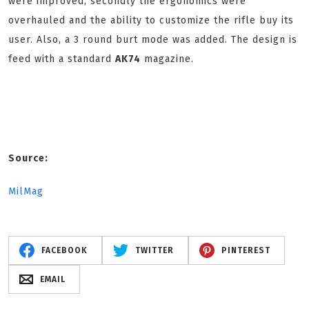
were improved, secondly the ergonomics were
overhauled and the ability to customize the rifle buy its
user. Also, a 3 round burt mode was added. The design is
feed with a standard
AK74
magazine.
Source:
MilMag
FACEBOOK
TWITTER
PINTEREST
EMAIL