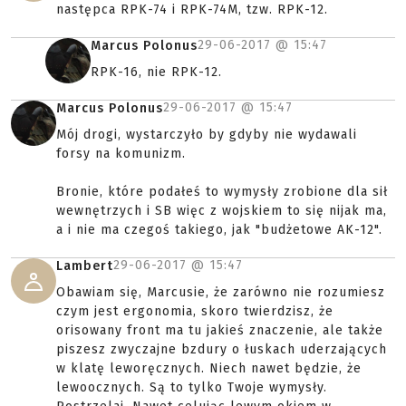
następca RPK-74 i RPK-74M, tzw. RPK-12.
29-06-2017 @
15:47
Marcus Polonus
RPK-16, nie RPK-12.
29-06-2017 @
15:47
Marcus Polonus
Mój drogi, wystarczyło by gdyby nie wydawali
forsy na komunizm.
Bronie, które podałeś to wymysły zrobione dla sił
wewnętrzych i SB więc z wojskiem to się nijak ma,
a i nie ma czegoś takiego, jak "budżetowe AK-12".
29-06-2017 @
15:47
Lambert
Obawiam się, Marcusie, że zarówno nie rozumiesz
czym jest ergonomia, skoro twierdzisz, że
orisowany front ma tu jakieś znaczenie, ale także
piszesz zwyczajne bzdury o łuskach uderzających
w klatę leworęcznych. Niech nawet będzie, że
lewoocznych. Są to tylko Twoje wymysły.