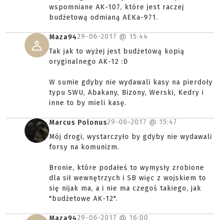
wspomniane AK-107, które jest raczej
budżetową odmianą AEKa-971.
29-06-2017 @
15:44
Maza94
Tak jak to wyżej jest budżetową kopią
oryginalnego AK-12 :D
W sumie gdyby nie wydawali kasy na pierdoły
typu SWU, Abakany, Bizony, Werski, Kedry i
inne to by mieli kasę.
29-06-2017 @
15:47
Marcus Polonus
Mój drogi, wystarczyło by gdyby nie wydawali
forsy na komunizm.
Bronie, które podałeś to wymysły zrobione
dla sił wewnętrzych i SB więc z wojskiem to
się nijak ma, a i nie ma czegoś takiego, jak
"budżetowe AK-12".
29-06-2017 @
16:00
Maza94