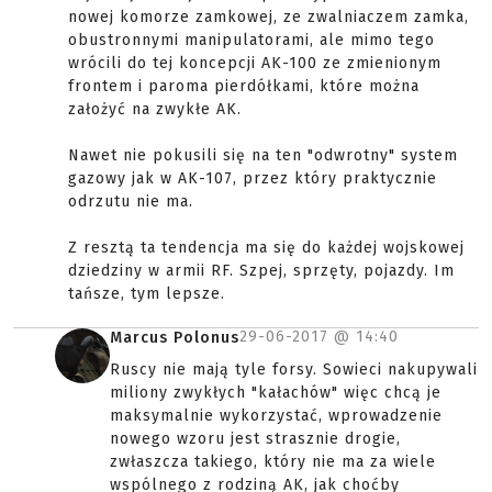
nowej komorze zamkowej, ze zwalniaczem zamka,
obustronnymi manipulatorami, ale mimo tego
wrócili do tej koncepcji AK-100 ze zmienionym
frontem i paroma pierdółkami, które można
założyć na zwykłe AK.
Nawet nie pokusili się na ten "odwrotny" system
gazowy jak w AK-107, przez który praktycznie
odrzutu nie ma.
Z resztą ta tendencja ma się do każdej wojskowej
dziedziny w armii RF. Szpej, sprzęty, pojazdy. Im
tańsze, tym lepsze.
29-06-2017 @
14:40
Marcus Polonus
Ruscy nie mają tyle forsy. Sowieci nakupywali
miliony zwykłych "kałachów" więc chcą je
maksymalnie wykorzystać, wprowadzenie
nowego wzoru jest strasznie drogie,
zwłaszcza takiego, który nie ma za wiele
wspólnego z rodziną AK, jak choćby