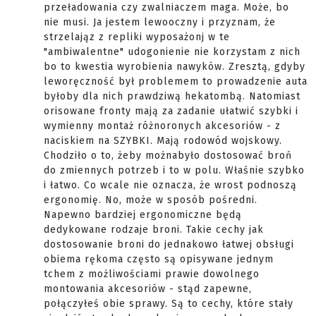
przeładowania czy zwalniaczem maga. Może, bo
nie musi. Ja jestem lewooczny i przyznam, że
strzelająz z repliki wyposażonj w te
"ambiwalentne" udogonienie nie korzystam z nich
bo to kwestia wyrobienia nawyków. Zresztą, gdyby
leworęczność był problemem to prowadzenie auta
byłoby dla nich prawdziwą hekatombą. Natomiast
orisowane fronty mają za zadanie ułatwić szybki i
wymienny montaż różnoronych akcesoriów - z
naciskiem na SZYBKI. Mają rodowód wojskowy.
Chodziło o to, żeby możnabyło dostosować broń
do zmiennych potrzeb i to w polu. Właśnie szybko
i łatwo. Co wcale nie oznacza, że wrost podnoszą
ergonomię. No, może w sposób pośredni.
Napewno bardziej ergonomiczne będą
dedykowane rodzaje broni. Takie cechy jak
dostosowanie broni do jednakowo łatwej obsługi
obiema rękoma często są opisywane jednym
tchem z możliwościami prawie dowolnego
montowania akcesoriów - stąd zapewne,
połączyłeś obie sprawy. Są to cechy, które stały