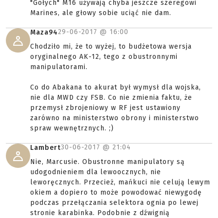
"Gołych" M16 używają chyba jeszcze szeregowi
Marines, ale głowy sobie uciąć nie dam.
29-06-2017 @
16:00
Maza94
Chodziło mi, że to wyżej, to budżetowa wersja
oryginalnego AK-12, tego z obustronnymi
manipulatorami.
Co do Abakana to akurat był wymysł dla wojska,
nie dla MWD czy FSB. Co nie zmienia faktu, że
przemysł zbrojeniowy w RF jest ustawiony
zarówno na ministerstwo obrony i ministerstwo
spraw wewnętrznych. ;)
30-06-2017 @
21:04
Lambert
Nie, Marcusie. Obustronne manipulatory są
udogodnieniem dla lewoocznych, nie
leworęcznych. Przecież, mańkuci nie celują lewym
okiem a dopiero to może powodować niewygodę
podczas przełączania selektora ognia po lewej
stronie karabinka. Podobnie z dźwignią