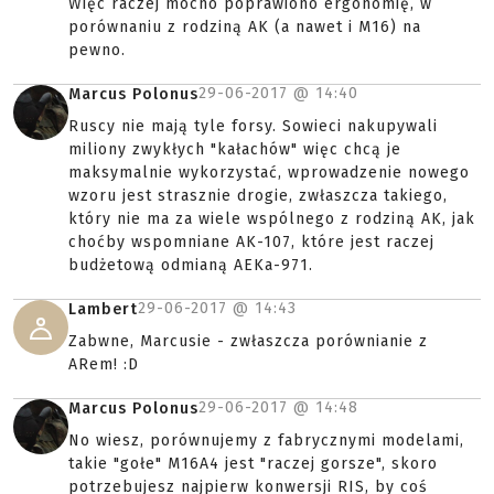
Więc raczej mocno poprawiono ergonomię, w
porównaniu z rodziną AK (a nawet i M16) na
pewno.
29-06-2017 @
14:40
Marcus Polonus
Ruscy nie mają tyle forsy. Sowieci nakupywali
miliony zwykłych "kałachów" więc chcą je
maksymalnie wykorzystać, wprowadzenie nowego
wzoru jest strasznie drogie, zwłaszcza takiego,
który nie ma za wiele wspólnego z rodziną AK, jak
choćby wspomniane AK-107, które jest raczej
budżetową odmianą AEKa-971.
29-06-2017 @
14:43
Lambert
Zabwne, Marcusie - zwłaszcza porównianie z
ARem! :D
29-06-2017 @
14:48
Marcus Polonus
No wiesz, porównujemy z fabrycznymi modelami,
takie "gołe" M16A4 jest "raczej gorsze", skoro
potrzebujesz najpierw konwersji RIS, by coś