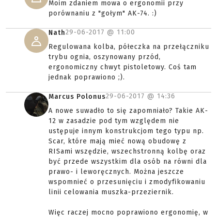
Moim zdaniem mowa o ergonomii przy
porównaniu z "gołym" AK-74. :)
29-06-2017 @
11:00
Nath
Regulowana kolba, półeczka na przełączniku
trybu ognia, oszynowany przód,
ergonomiczny chwyt pistoletowy. Coś tam
jednak poprawiono ;).
29-06-2017 @
14:36
Marcus Polonus
A nowe suwadło to się zapomniało? Takie AK-
12 w zasadzie pod tym względem nie
ustępuje innym konstrukcjom tego typu np.
Scar, które mają mieć nową obudowę z
RISami wszędzie, wszechstronną kolbę oraz
być przede wszystkim dla osób na równi dla
prawo- i leworęcznych. Można jeszcze
wspomnieć o przesunięciu i zmodyfikowaniu
linii celowania muszka-przeziernik.
Więc raczej mocno poprawiono ergonomię, w