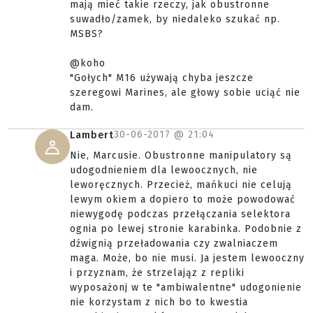
mają mieć takie rzeczy, jak obustronne
suwadło/zamek, by niedaleko szukać np.
MSBS?
@koho
"Gołych" M16 używają chyba jeszcze
szeregowi Marines, ale głowy sobie uciąć nie
dam.
30-06-2017 @
21:04
Lambert
Nie, Marcusie. Obustronne manipulatory są
udogodnieniem dla lewoocznych, nie
leworęcznych. Przecież, mańkuci nie celują
lewym okiem a dopiero to może powodować
niewygodę podczas przełączania selektora
ognia po lewej stronie karabinka. Podobnie z
dźwignią przeładowania czy zwalniaczem
maga. Może, bo nie musi. Ja jestem lewooczny
i przyznam, że strzelająz z repliki
wyposażonj w te "ambiwalentne" udogonienie
nie korzystam z nich bo to kwestia