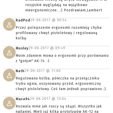
rosyjskie wyglądają na wyjątkowo
nieergonomiczne.. ;) Pozdrawiam,Lambert
29-06-2017 @
00:54
RadPod
Przez polepszenie ergonomii rozumieją chyba
profilowany chwyt pistoletowy i regulowaną
kolbę.
29-06-2017 @
09:49
Musley
Moim zdaniem mowa o ergonomii przy porównaniu
z "gołym" AK-74. :)
29-06-2017 @
11:00
Nath
Regulowana kolba, półeczka na przełączniku
trybu ognia, oszynowany przód, ergonomiczny
chwyt pistoletowy. Coś tam jednak poprawiono ;).
29-06-2017 @
13:04
Maza94
Rozwala mnie jak ruscy są skąpi. Wszystko jak
najtaniej. Mieli już kilka prototypów AK-12 na