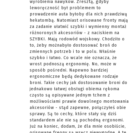
wyrobienia nawyków. Zresztą, gdyby
leworęczność był problemem to
prowadzenie auta byłoby dla nich prawdziwą
hekatombą. Natomiast orisowane fronty mają
za zadanie ułatwić szybki i wymienny montaż
różnoronych akcesoriów - z naciskiem na
SZYBKI. Mają rodowód wojskowy. Chodziło o
to, żeby możnabyło dostosować broń do
zmiennych potrzeb i to w polu. Właśnie
szybko i łatwo. Co wcale nie oznacza, że
wrost podnoszą ergonomię. No, może w
sposób pośredni. Napewno bardziej
ergonomiczne będą dedykowane rodzaje
broni. Takie cechy jak dostosowanie broni do
jednakowo łatwej obsługi obiema rękoma
często są opisywane jednym tchem z
możliwościami prawie dowolnego montowania
akcesoriów - stąd zapewne, połączyłeś obie
sprawy. Są to cechy, które stały się dziś
standardem ale nie są pochodną ergonomi.
Już na koniec, dodam, że dla mnie osobiście,
orisowane freony są wręcz niewygodne. A te