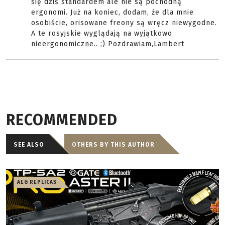
się dziś standardem ale nie są pochodną
ergonomi. Już na koniec, dodam, że dla mnie
osobiście, orisowane freony są wręcz niewygodne.
A te rosyjskie wyglądają na wyjątkowo
nieergonomiczne.. ;) Pozdrawiam,Lambert
RECOMMENDED
SEE ALSO
OTHERS BY THIS AUTHOR
AEG REPLICAS