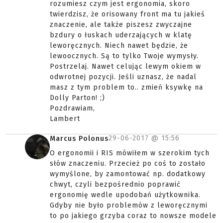
rozumiesz czym jest ergonomia, skoro
twierdzisz, że orisowany front ma tu jakieś
znaczenie, ale także piszesz zwyczajne
bzdury o łuskach uderzających w klatę
leworęcznych. Niech nawet będzie, że
lewoocznych. Są to tylko Twoje wymysły.
Postrzelaj. Nawet celując lewym okiem w
odwrotnej pozycji. Jeśli uznasz, że nadal
masz z tym problem to.. zmień ksywkę na
Dolly Parton! ;)
Pozdrawiam,
Lambert
29-06-2017 @
15:56
Marcus Polonus
O ergonomii i RIS mówiłem w szerokim tych
słów znaczeniu. Przecież po coś to zostało
wymyślone, by zamontować np. dodatkowy
chwyt, czyli bezpośrednio poprawić
ergonomię wedle upodobań użytkownika.
Gdyby nie było problemów z leworęcznymi
to po jakiego grzyba coraz to nowsze modele