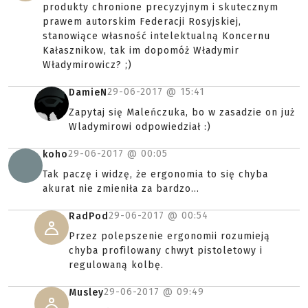
produkty chronione precyzyjnym i skutecznym
prawem autorskim Federacji Rosyjskiej,
stanowiące własność intelektualną Koncernu
Kałasznikow, tak im dopomóż Władymir
Władymirowicz? ;)
29-06-2017 @
15:41
DamieN
Zapytaj się Maleńczuka, bo w zasadzie on już
Wladymirowi odpowiedział :)
29-06-2017 @
00:05
koho
Tak paczę i widzę, że ergonomia to się chyba
akurat nie zmieniła za bardzo...
29-06-2017 @
00:54
RadPod
Przez polepszenie ergonomii rozumieją
chyba profilowany chwyt pistoletowy i
regulowaną kolbę.
29-06-2017 @
09:49
Musley