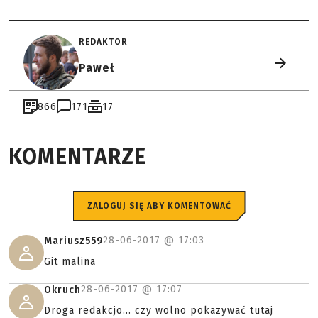
REDAKTOR
Paweł
866
171
17
KOMENTARZE
ZALOGUJ SIĘ ABY KOMENTOWAĆ
28-06-2017 @
17:03
Mariusz559
Git malina
28-06-2017 @
17:07
Okruch
Droga redakcjo... czy wolno pokazywać tutaj