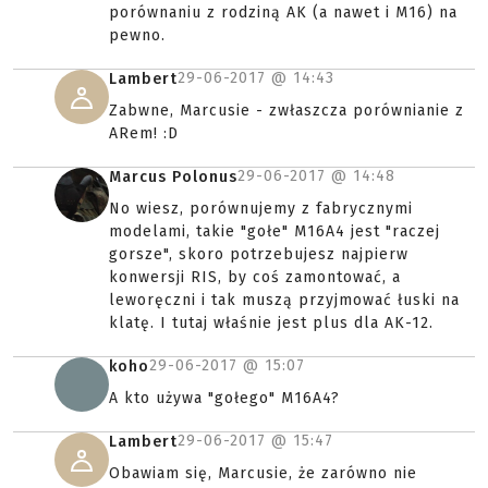
porównaniu z rodziną AK (a nawet i M16) na
pewno.
29-06-2017 @
14:43
Lambert
Zabwne, Marcusie - zwłaszcza porównianie z
ARem! :D
29-06-2017 @
14:48
Marcus Polonus
No wiesz, porównujemy z fabrycznymi
modelami, takie "gołe" M16A4 jest "raczej
gorsze", skoro potrzebujesz najpierw
konwersji RIS, by coś zamontować, a
leworęczni i tak muszą przyjmować łuski na
klatę. I tutaj właśnie jest plus dla AK-12.
29-06-2017 @
15:07
koho
A kto używa "gołego" M16A4?
29-06-2017 @
15:47
Lambert
Obawiam się, Marcusie, że zarówno nie