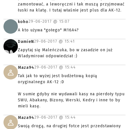
zamontować, a leworęczni i tak muszą przyjmować
łuski na klatę. I tutaj właśnie jest plus dla AK-12.
29-06-2017 @
15:07
koho
A kto używa "gołego" M16A4?
29-06-2017 @
15:41
DamieN
Zapytaj się Maleńczuka, bo w zasadzie on już
Wladymirowi odpowiedział :)
29-06-2017 @
15:44
Maza94
Tak jak to wyżej jest budżetową kopią
oryginalnego AK-12 :D
W sumie gdyby nie wydawali kasy na pierdoły typu
SWU, Abakany, Bizony, Werski, Kedry i inne to by
mieli kasę.
29-06-2017 @
15:44
Maza94
Swoją drogą, na drugiej fotce jest przedstawiony