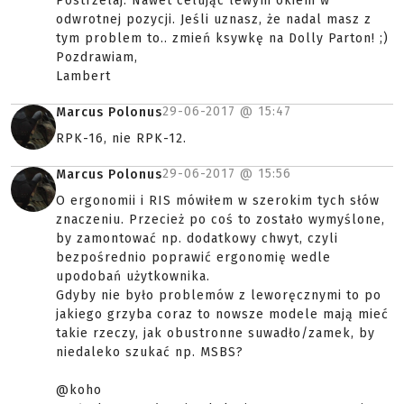
Postrzelaj. Nawet celując lewym okiem w
odwrotnej pozycji. Jeśli uznasz, że nadal masz z
tym problem to.. zmień ksywkę na Dolly Parton! ;)
Pozdrawiam,
Lambert
29-06-2017 @
15:47
Marcus Polonus
RPK-16, nie RPK-12.
29-06-2017 @
15:56
Marcus Polonus
O ergonomii i RIS mówiłem w szerokim tych słów
znaczeniu. Przecież po coś to zostało wymyślone,
by zamontować np. dodatkowy chwyt, czyli
bezpośrednio poprawić ergonomię wedle
upodobań użytkownika.
Gdyby nie było problemów z leworęcznymi to po
jakiego grzyba coraz to nowsze modele mają mieć
takie rzeczy, jak obustronne suwadło/zamek, by
niedaleko szukać np. MSBS?
@koho