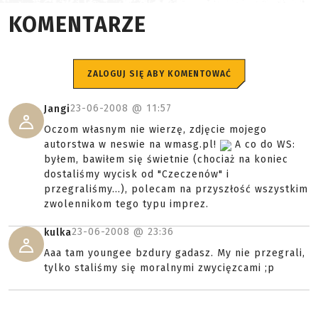
KOMENTARZE
ZALOGUJ SIĘ ABY KOMENTOWAĆ
23-06-2008 @
11:57
Jangi
Oczom własnym nie wierzę, zdjęcie mojego
autorstwa w neswie na wmasg.pl!
A co do WS:
byłem, bawiłem się świetnie (chociaż na koniec
dostaliśmy wycisk od "Czeczenów" i
przegraliśmy...), polecam na przyszłość wszystkim
zwolennikom tego typu imprez.
23-06-2008 @
23:36
kulka
Aaa tam youngee bzdury gadasz. My nie przegrali,
tylko staliśmy się moralnymi zwycięzcami ;p