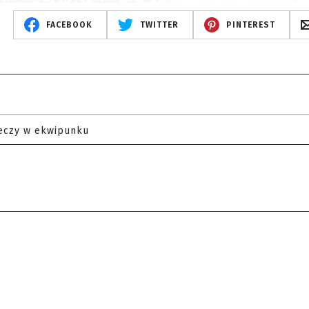
FACEBOOK
TWITTER
PINTEREST
eczy w ekwipunku