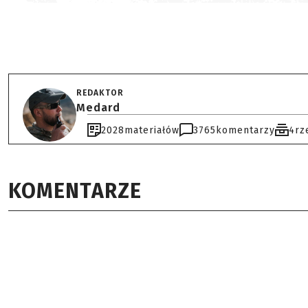
REDAKTOR
Medard
2028
materiałów
3765
komentarzy
4
rz
KOMENTARZE