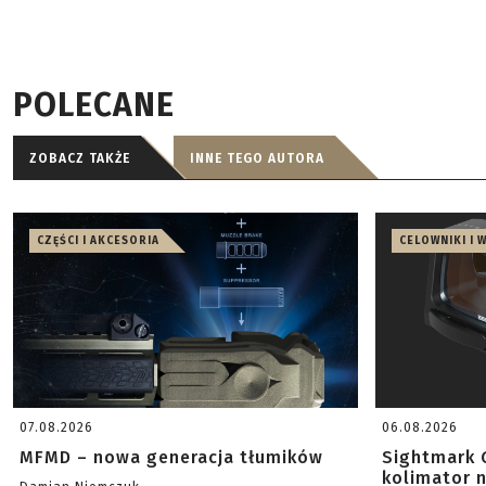
POLECANE
ZOBACZ TAKŻE
INNE TEGO AUTORA
CZĘŚCI I AKCESORIA
CELOWNIKI I 
07.08.2026
06.08.2026
MFMD – nowa generacja tłumików
Sightmark 
kolimator 