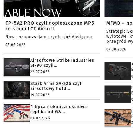
TP-5A2 PRO czyli dopieszczone MP5
MFMD – no
ze stajni LCT Airsoft
Strategic S
wylotowe, k
Nowa propozycja na rynku już dostępna.
przegród wy
03.08.2026
07.08.2026
Airsoftowe Strike Industries
SI-90 czyli...
22.07.2026
Stark Arms SA-226 czyli
airsoftowy hołd...
19.07.2026
4 lipca i okolicznościowa
replika od G&...
04.07.2026