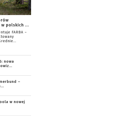
orów
w polskich ...
entuje FARBA –
ktowany
rednie...
6: nowa
owiz...
mmerbund –
..
toola w nowej