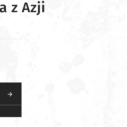
 z Azji
d