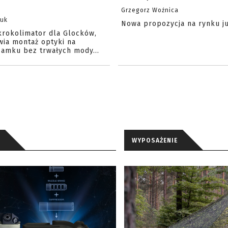
Grzegorz Woźnica
zuk
Nowa propozycja na rynku j
krokolimator dla Glocków,
wia montaż optyki na
amku bez trwałych mody...
WYPOSAŻENIE