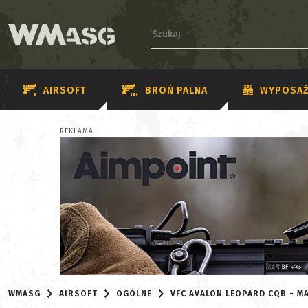
AIRSOFT
BROŃ PALNA
WYPOSAŻ
REKLAMA
WMASG
AIRSOFT
OGÓLNE
VFC AVALON LEOPARD CQB - MA