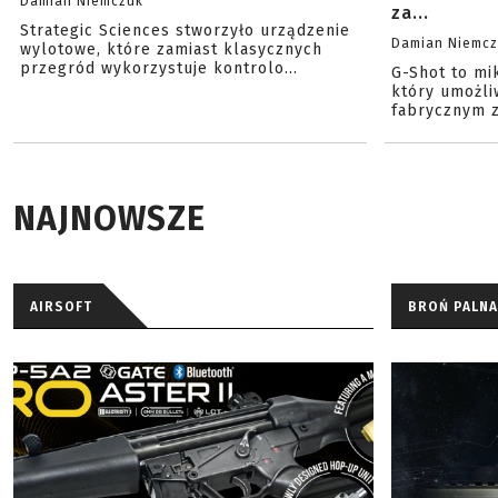
Damian Niemczuk
za...
Strategic Sciences stworzyło urządzenie
Damian Niemc
wylotowe, które zamiast klasycznych
przegród wykorzystuje kontrolo...
G-Shot to mi
który umożli
fabrycznym z
NAJNOWSZE
AIRSOFT
BROŃ PALNA