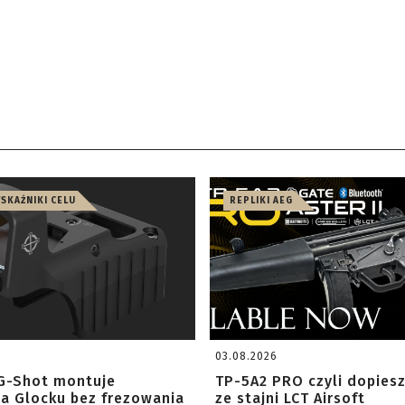
WSKAŹNIKI CELU
REPLIKI AEG
03.08.2026
G-Shot montuje
TP-5A2 PRO czyli dopies
na Glocku bez frezowania
ze stajni LCT Airsoft