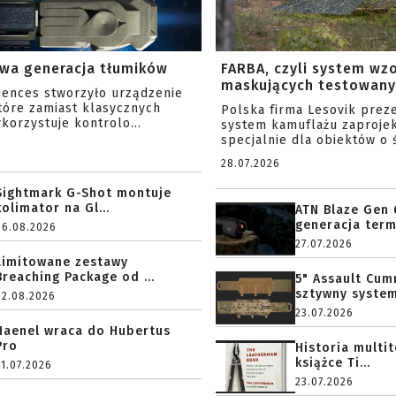
wa generacja tłumików
FARBA, czyli system wz
maskujących testowany 
ciences stworzyło urządzenie
tóre zamiast klasycznych
Polska firma Lesovik prez
korzystuje kontrolo...
system kamuflażu zaproje
specjalnie dla obiektów o ś
28.07.2026
Sightmark G-Shot montuje
kolimator na Gl...
ATN Blaze Gen 
generacja term
06.08.2026
27.07.2026
Limitowane zestawy
Breaching Package od ...
5" Assault Cu
sztywny system.
02.08.2026
23.07.2026
Haenel wraca do Hubertus
Pro
Historia multi
książce Ti...
31.07.2026
23.07.2026