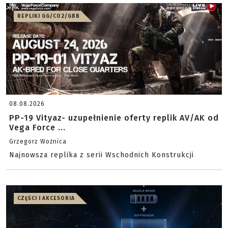
REPLIKI GG/CO2/GBB
08.08.2026
PP-19 Vityaz- uzupełnienie oferty replik AV/AK od
Vega Force ...
Grzegorz Woźnica
Najnowsza replika z serii Wschodnich Konstrukcji
CZĘŚCI I AKCESORIA