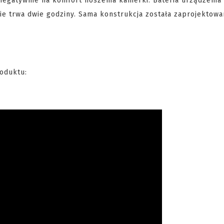
gatywnie na komfort noszenia kamerki. Bateria urządzenia
nie trwa dwie godziny. Sama konstrukcja została zaprojektowa
roduktu: