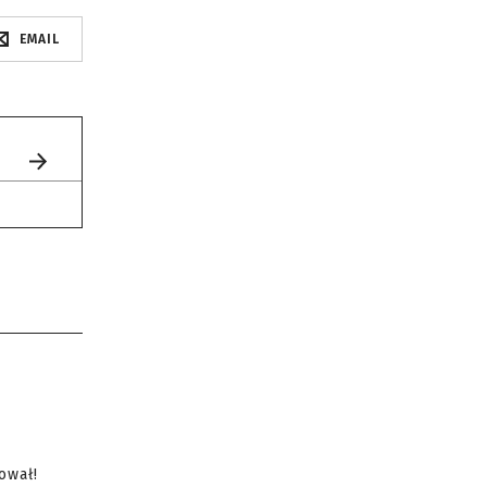
EMAIL
ował!