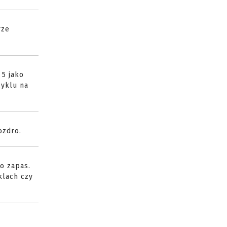
rze
 5 jako
cyklu na
ozdro.
o zapas.
klach czy