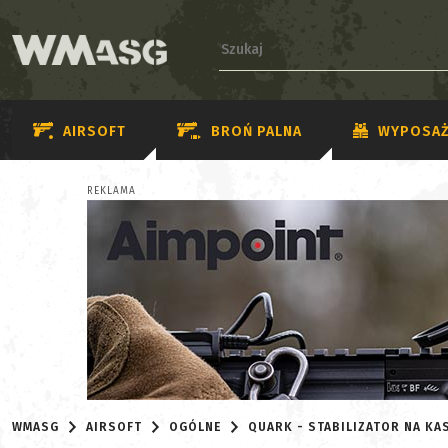
AIRSOFT
BROŃ PALNA
WYPOSAŻ
REKLAMA
WMASG
AIRSOFT
OGÓLNE
QUARK - STABILIZATOR NA K