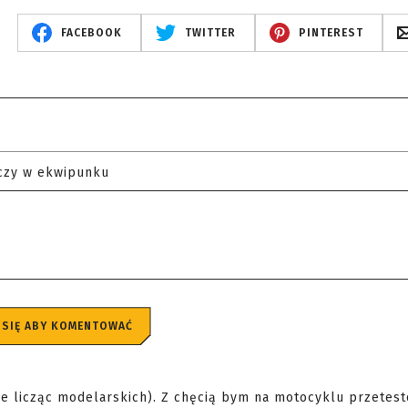
FACEBOOK
TWITTER
PINTEREST
czy w ekwipunku
 SIĘ ABY KOMENTOWAĆ
e licząc modelarskich). Z chęcią bym na motocyklu przetest