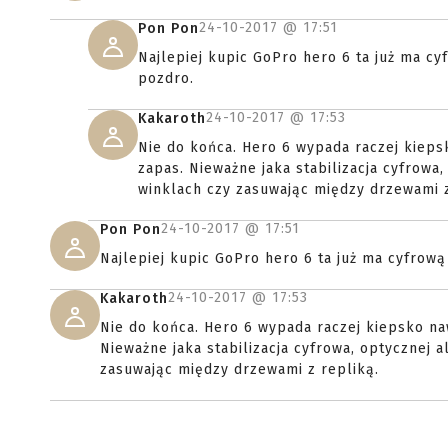
24-10-2017 @
17:51
Pon Pon
Najlepiej kupic GoPro hero 6 ta już ma cyf
pozdro.
24-10-2017 @
17:53
Kakaroth
Nie do końca. Hero 6 wypada raczej kieps
zapas. Nieważne jaka stabilizacja cyfrowa
winklach czy zasuwając między drzewami z
24-10-2017 @
17:51
Pon Pon
Najlepiej kupic GoPro hero 6 ta już ma cyfrową 
24-10-2017 @
17:53
Kakaroth
Nie do końca. Hero 6 wypada raczej kiepsko na
Nieważne jaka stabilizacja cyfrowa, optycznej 
zasuwając między drzewami z repliką.