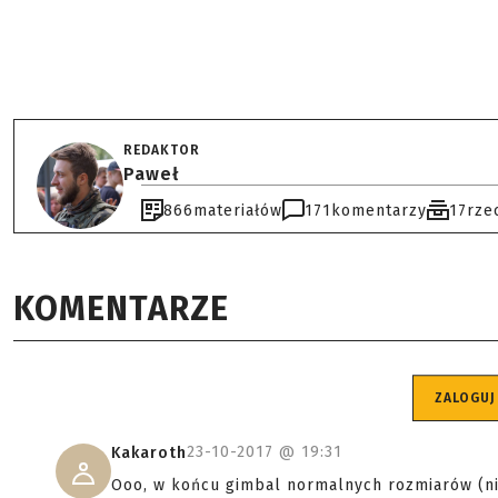
REDAKTOR
Paweł
866
materiałów
171
komentarzy
17
rze
KOMENTARZE
ZALOGUJ
23-10-2017 @
19:31
Kakaroth
Ooo, w końcu gimbal normalnych rozmiarów (ni