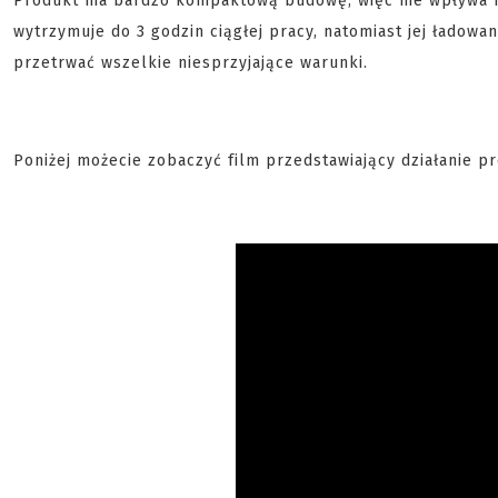
Produkt ma bardzo kompaktową budowę, więc nie wpływa ne
wytrzymuje do 3 godzin ciągłej pracy, natomiast jej ładowa
przetrwać wszelkie niesprzyjające warunki.
Poniżej możecie zobaczyć film przedstawiający działanie p