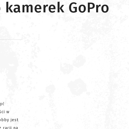
do kamerek GoPro
d
żyć
ści w
obby jest
 racji na