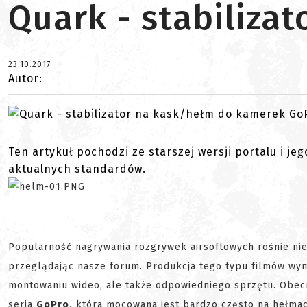
Quark - stabiliza
23.10.2017
Autor:
Ten artykuł pochodzi ze starszej wersji portalu i je
aktualnych standardów.
Popularność nagrywania rozgrywek airsoftowych rośnie nie 
przeglądając nasze forum. Produkcja tego typu filmów wyma
montowaniu wideo, ale także odpowiedniego sprzętu. Obe
seria
GoPro,
która mocowana jest bardzo często na hełmach