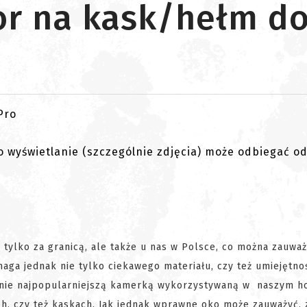
tor na kask/hełm 
go wyświetlanie (szczególnie zdjęcia) może odbiegać o
tylko za granicą, ale także u nas w Polsce, co można zauwa
ga jednak nie tylko ciekawego materiału, czy też umiejętno
cnie najpopularniejszą kamerką wykorzystywaną w naszym h
, czy też kaskach. Jak jednak wprawne oko może zauważyć, z