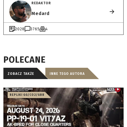
REDAKTOR
Medard
2028
3765
4
POLECANE
ZOBACZ TAKŻE
INNE TEGO AUTORA
REPLIKI GG/CO2/GBB