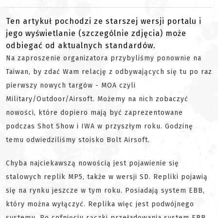
Ten artykuł pochodzi ze starszej wersji portalu i
jego wyświetlanie (szczególnie zdjęcia) może
odbiegać od aktualnych standardów.
Na zaproszenie organizatora przybyliśmy ponownie na
Taiwan, by zdać Wam relację z odbywających się tu po raz
pierwszy nowych targów - MOA czyli
Military/Outdoor/Airsoft. Możemy na nich zobaczyć
nowości, które dopiero mają być zaprezentowane
podczas Shot Show i IWA w przyszłym roku. Godzinę
temu odwiedziliśmy stoisko Bolt Airsoft.
Chyba najciekawszą nowością jest pojawienie się
stalowych replik MP5, także w wersji SD. Repliki pojawią
się na rynku jeszcze w tym roku. Posiadają system EBB,
który można wyłączyć. Replika więc jest podwójnego
systemu. Po cofnięciu rączki przeładowania system EBB