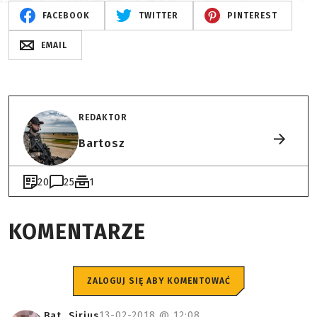
FACEBOOK
TWITTER
PINTEREST
EMAIL
REDAKTOR
Bartosz
20
25
1
KOMENTARZE
ZALOGUJ SIĘ ABY KOMENTOWAĆ
13-02-2018 @
12:08
Bat_Sirius