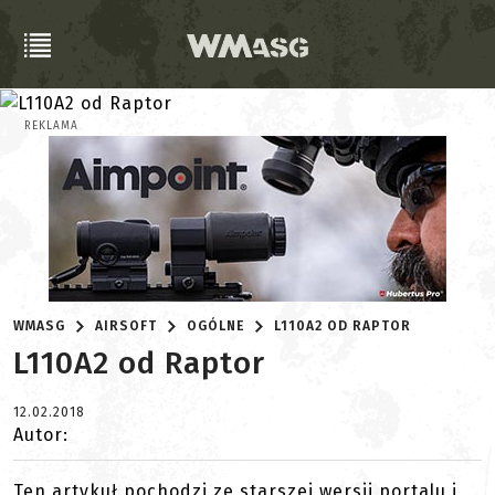
REKLAMA
WMASG
AIRSOFT
OGÓLNE
L110A2 OD RAPTOR
L110A2 od Raptor
12.02.2018
Autor:
Ten artykuł pochodzi ze starszej wersji portalu i