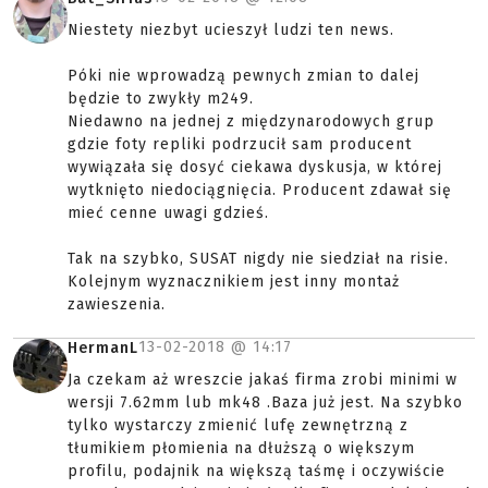
Niestety niezbyt ucieszył ludzi ten news.
Póki nie wprowadzą pewnych zmian to dalej
będzie to zwykły m249.
Niedawno na jednej z międzynarodowych grup
gdzie foty repliki podrzucił sam producent
wywiązała się dosyć ciekawa dyskusja, w której
wytknięto niedociągnięcia. Producent zdawał się
mieć cenne uwagi gdzieś.
Tak na szybko, SUSAT nigdy nie siedział na risie.
Kolejnym wyznacznikiem jest inny montaż
zawieszenia.
13-02-2018 @
14:17
HermanL
Ja czekam aż wreszcie jakaś firma zrobi minimi w
wersji 7.62mm lub mk48 .Baza już jest. Na szybko
tylko wystarczy zmienić lufę zewnętrzną z
tłumikiem płomienia na dłuższą o większym
profilu, podajnik na większą taśmę i oczywiście