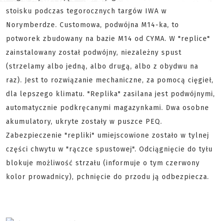
stoisku podczas tegorocznych targów IWA w
Norymberdze. Customowa, podwójna M14-ka, to
potworek zbudowany na bazie M14 od CYMA. W "replice"
zainstalowany został podwójny,
niezależny spust
(strzelamy albo jedną, albo drugą, albo z obydwu na
raz). Jest to rozwiązanie mechaniczne, za pomocą cięgieł,
dla lepszego klimatu. "Replika" zasilana jest podwójnymi,
automatycznie podkręcanymi magazynkami. Dwa osobne
akumulatory, ukryte zostały w puszce PEQ.
Zabezpieczenie "repliki" umiejscowione zostało w tylnej
części chwytu w "rączce spustowej". Odciągnięcie do tyłu
blokuje możliwość strzału (informuje o tym czerwony
kolor prowadnicy), pchnięcie do przodu ją odbezpiecza.