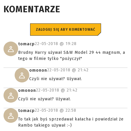
KOMENTARZE
ZALOGUJ SIĘ ABY KOMENTOWAĆ
22-05-2018 @
19:28
tomacp
Brudny Harry używał S&W Model 29 44 magnum, a
tego w filmie tylko "pożyczył"
22-05-2018 @
21:42
omonon
Czyli nie używał? Używał.
22-05-2018 @
21:42
omonon
Czyli nie używał? Używał.
22-05-2018 @
22:58
tomacp
To tak jak byś sprzedawał kałacha i powiedział że
Rambo takiego używał :-)