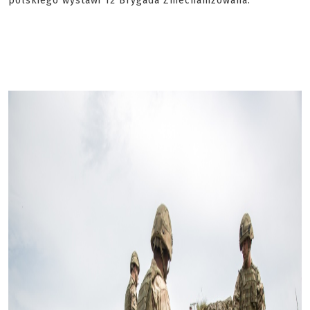
polskiego wystawi 12 Brygada Zmechanizowana.