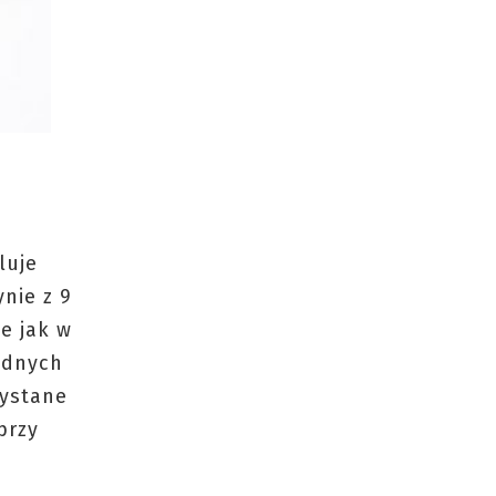
luje
nie z 9
e jak w
adnych
zystane
przy