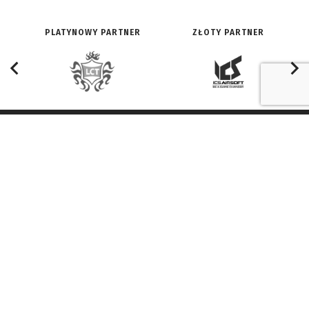
PLATYNOWY PARTNER
ZŁOTY PARTNER
O SERWISIE:
ZNAJDŹ NAS NA:
Redakcja
Facebook
Historia
Youtube
Reklama i współpraca
Twitter
Regulamin
Vimeo
Instagram
NAPISZ DO NAS