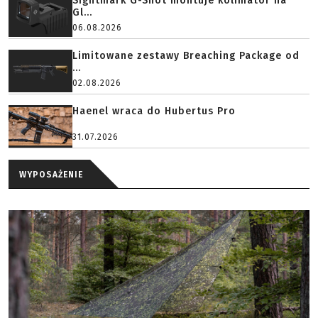
Sightmark G-Shot montuje kolimator na
Gl...
06.08.2026
Limitowane zestawy Breaching Package od
...
02.08.2026
Haenel wraca do Hubertus Pro
31.07.2026
WYPOSAŻENIE