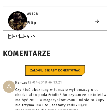
AUTOR
Filip
437
43
5
KOMENTARZE
ZALOGUJ SIĘ ABY KOMENTOWAĆ
12-07-2018 @
13:21
Karczu
Czy ktoś obeznany w temacie wytłumaczy o co
chodzi, albo poda źródło? Bo czytam że pistoletów
ma być 2600, a magazynków 2500 i mi się to kupy
nie trzyma. No i te ,,zestawy redukujące