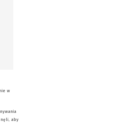
nie w
onywania
nęli, aby