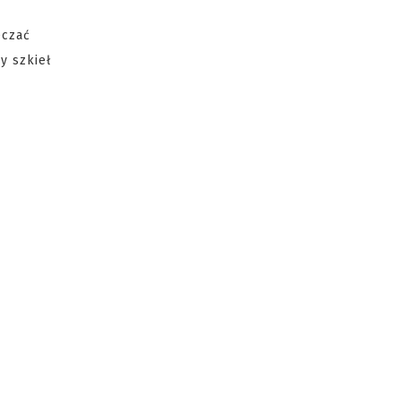
eczać
y szkieł