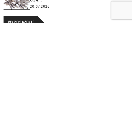
USA...
20.07.2026
WYPOSAŻENIE
FARBA, czyli system wzorów maskujących
testowany w polskich ...
Polska firma Lesovik prezentuje FARBA – system
kamuflażu zaprojektowany specjalnie dla obiektów o
średnie...
28.07.2026