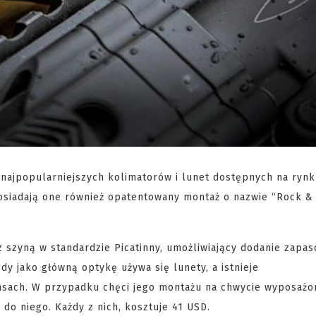
ajpopularniejszych kolimatorów i lunet dostępnych na rynk
osiadają one również opatentowany montaż o nazwie “Rock & 
szyną w standardzie Picatinny, umożliwiający dodanie zapa
y jako główną optykę używa się lunety, a istnieje
nsach. W przypadku chęci jego montażu na chwycie wyposaż
o niego. Każdy z nich, kosztuje 41 USD.