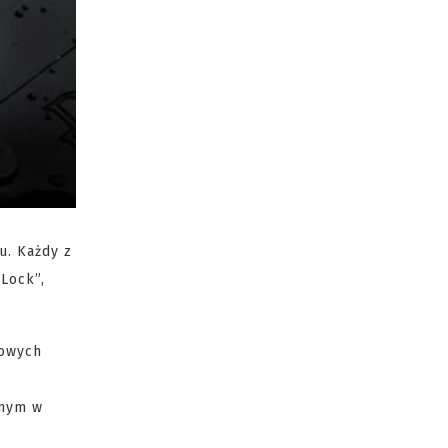
u. Każdy z
Lock”,
sowych
onym w