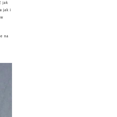
ć jak
 jak i
 w
je na