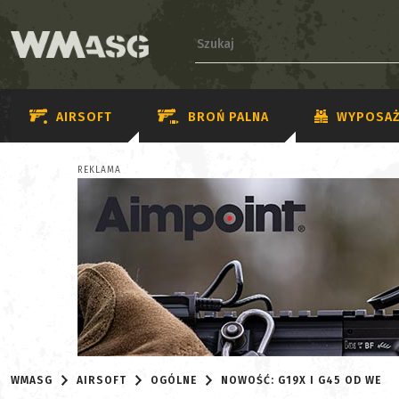
AIRSOFT
BROŃ PALNA
WYPOSAŻ
REKLAMA
WMASG
AIRSOFT
OGÓLNE
NOWOŚĆ: G19X I G45 OD WE