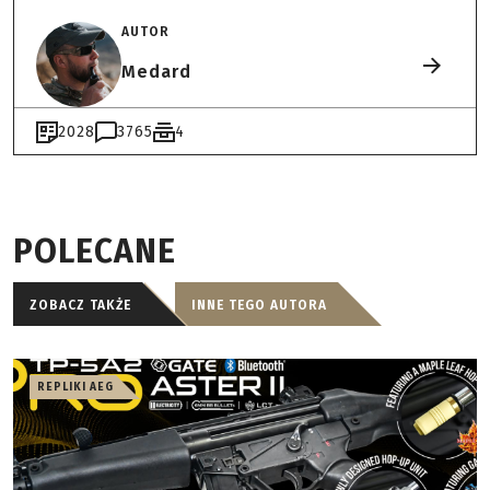
AUTOR
Medard
2028
3765
4
POLECANE
ZOBACZ TAKŻE
INNE TEGO AUTORA
REPLIKI AEG