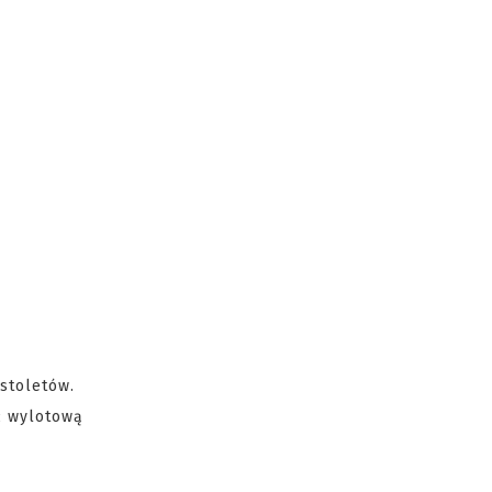
istoletów.
ć wylotową