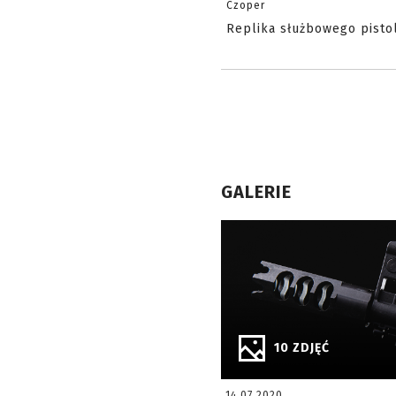
Czoper
Replika służbowego pisto
GALERIE
10 ZDJĘĆ
14.07.2020