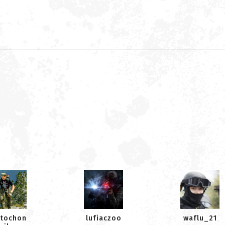
atochon
lufiaczoo
waflu_21