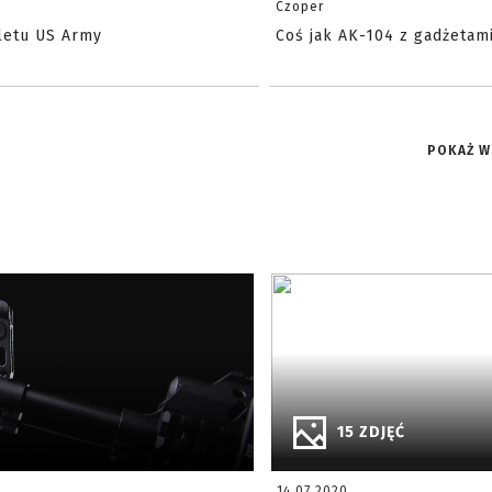
Czoper
letu US Army
Coś jak AK-104 z gadżetam
POKAŻ W
15 ZDJĘĆ
14.07.2020