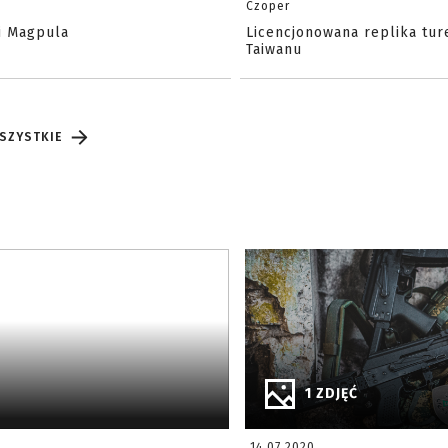
Czoper
i Magpula
Licencjonowana replika tur
Taiwanu
SZYSTKIE
1 ZDJĘĆ
14.07.2020