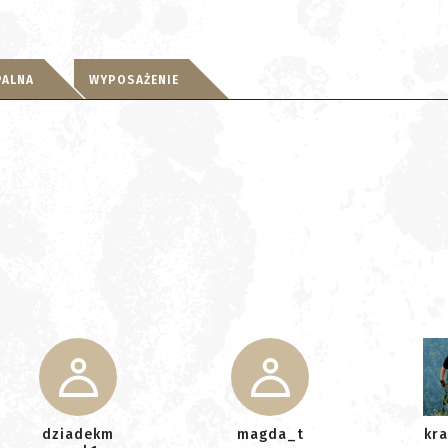
PALNA
WYPOSAŻENIE
dziadekm
magda_t
kr