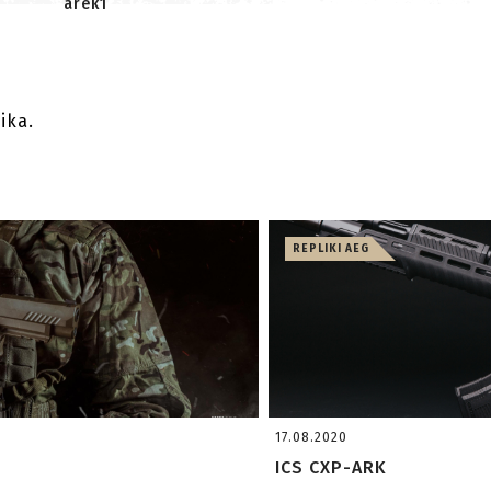
arek1
ika.
REPLIKI AEG
17.08.2020
ICS CXP-ARK