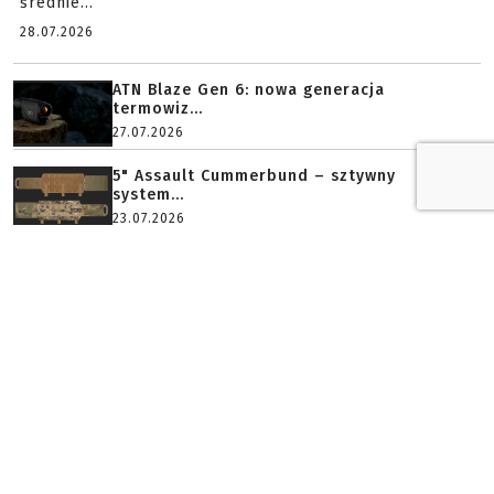
średnie...
28.07.2026
ATN Blaze Gen 6: nowa generacja
termowiz...
27.07.2026
5" Assault Cummerbund – sztywny
system...
23.07.2026
Historia multitoola w nowej książce Ti...
23.07.2026
PLATYNOWY PARTNER
ZŁOTY PARTNER