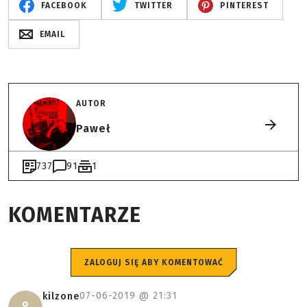
FACEBOOK
TWITTER
PINTEREST
EMAIL
AUTOR
Paweł
737
91
1
KOMENTARZE
ZALOGUJ SIĘ ABY KOMENTOWAĆ
07-06-2019 @
21:31
kilzone