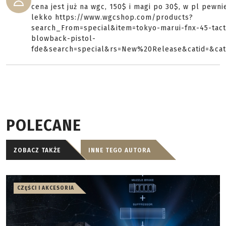
cena jest już na wgc, 150$ i magi po 30$, w pl pewni
lekko https://www.wgcshop.com/products?
search_From=special&item=tokyo-marui-fnx-45-tact
blowback-pistol-
fde&search=special&rs=New%20Release&catid=&ca
POLECANE
ZOBACZ TAKŻE
INNE TEGO AUTORA
CZĘŚCI I AKCESORIA