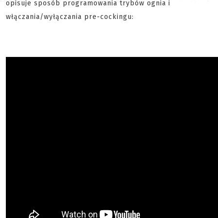
opisuje sposób programowania trybów ognia i
włączania/wyłączania pre-cockingu: