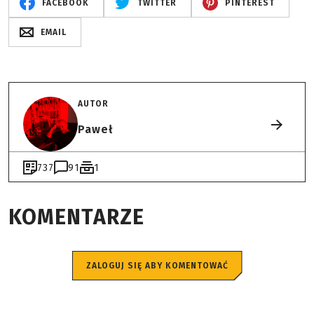
FACEBOOK
TWITTER
PINTEREST
EMAIL
AUTOR
Paweł
737
91
1
KOMENTARZE
ZALOGUJ SIĘ ABY KOMENTOWAĆ