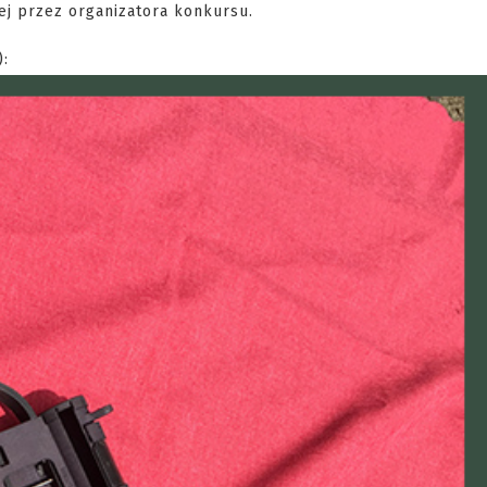
j przez organizatora konkursu.
: