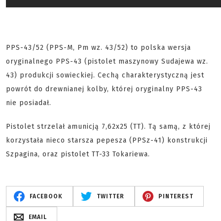
PPS-43/52 (PPS-M, Pm wz. 43/52) to polska wersja
oryginalnego PPS-43 (pistolet maszynowy Sudajewa wz.
43) produkcji sowieckiej. Cechą charakterystyczną jest
powrót do drewnianej kolby, której oryginalny PPS-43
nie posiadał.
Pistolet strzelał amunicją 7,62x25 (TT). Tą samą, z której
korzystała nieco starsza pepesza (PPSz-41) konstrukcji
Szpagina, oraz pistolet TT-33 Tokariewa.
FACEBOOK
TWITTER
PINTEREST
EMAIL