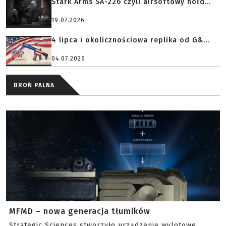
Stark Arms SA-226 czyli airsoftowy hołd...
19.07.2026
4 lipca i okolicznościowa replika od G&...
04.07.2026
BROŃ PALNA
MFMD – nowa generacja tłumików
Strategic Sciences stworzyło urządzenie wylotowe,