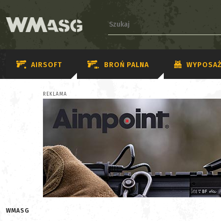
AIRSOFT
BROŃ PALNA
WYPOSAŻ
REKLAMA
WMASG