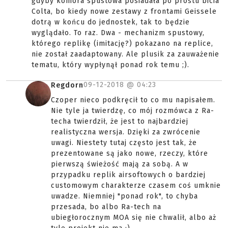
gdyby komora spustowa posiadała po prostu bicia
Colta, bo kiedy nowe zestawy z frontami Geissele
dotrą w końcu do jednostek, tak to będzie
wyglądało. To raz. Dwa - mechanizm spustowy,
którego replikę (imitację?) pokazano na replice,
nie został zaadaptowany. Ale plusik za zauważenie
tematu, który wypłynął ponad rok temu ;).
09-12-2018 @
04:23
Regdorn
Czoper nieco podkręcił to co mu napisałem.
Nie tyle ja twierdzę, co mój rozmówca z Ra-
techa twierdził, że jest to najbardziej
realistyczna wersja. Dzięki za zwrócenie
uwagi. Niestety tutaj często jest tak, że
prezentowane są jako nowe, rzeczy, które
pierwszą świeżość mają za sobą. A w
przypadku replik airsoftowych o bardziej
customowym charakterze czasem coś umknie
uwadze. Niemniej "ponad rok", to chyba
przesada, bo albo Ra-tech na
ubiegłorocznym MOA się nie chwalił, albo aż