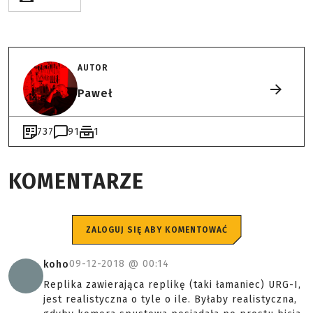
AUTOR
Paweł
737
91
1
KOMENTARZE
ZALOGUJ SIĘ ABY KOMENTOWAĆ
09-12-2018 @
00:14
koho
Replika zawierająca replikę (taki łamaniec) URG-I,
jest realistyczna o tyle o ile. Byłaby realistyczna,