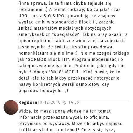
(inna sprawa, że ta firma chyba zajmuje się
rebrandem...) A temat ciekawy, bo za jakiś czas
URG-I oraz SIG SURG spowodują, ze znajomy
wygląd emki w standardzie Block II, zacznie
znikać materiałów medialnych dotyczących
amerykańskich "specjalsów". Tak na przy okazji , z
opisu repliki na tabliczce widocznej na zdjęciach
jasno wynika, że świata airsoftu prawidłowa
nomenklatura się nie ima ;). Nie ma czegoś takiego
jak "SOPMOD Block III". Program modernizacji o
takiej nazwie nie istnieje. Podobnie, jak nigdy nie
było żadnego "Mk18" MOD 1“. Ktoś powie, że to
detal, ale to tak jakby przekręcać notorycznie
nazwy konkretnych wersji samolotów, czy
pojazdów bojowych... ;)
10-12-2018 @
14:39
Regdorn
Widzę, że masz sporą wiedzę na ten temat.
Informacja przekazana wyżej, to oficjalna,
otrzymana od wystawcy. Może chciałbyś napisać
krótki artykuł na ten temat? Co zaś się tyczy