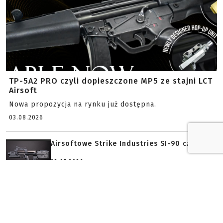
TP-5A2 PRO czyli dopieszczone MP5 ze stajni LCT
Airsoft
Nowa propozycja na rynku już dostępna.
03.08.2026
Airsoftowe Strike Industries SI-90 czyli...
22.07.2026
Stark Arms SA-226 czyli airsoftowy hołd...
19.07.2026
4 lipca i okolicznościowa replika od G&...