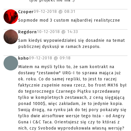
tyle projekt nie ma :)
09-12-2018 @
08:31
Czoper
Sopmode mod 3 custom najbardIej realistyczne
10-12-2018 @
14:33
Regdorn
Sam kiedyś wypowiedziałeś się dosadnie na temat
publicznej dyskusji w ramach zespołu.
09-12-2018 @
09:18
koho
Miałem na myśli tylko to, że sam kontrakt na
dostawy "zestawów" URG-I to sprawa mająca już
ok. roku. Co do samej repliki, to jest to raczej
faktycznie zupełnie nowa rzecz, bo front MK16 był
do tegorocznego Czarnego Piątku sprzedawany
tylko w kompletnych zestawach, z ceną sięgającą
ponad 1000$, więc zakładam, że to jedynie kopia.
Swoją drogą, na rynku jak do tej pory pokazały się
tylko dwie airsoftowe wersje tego łoża - od Angry
Guna i C&C Taca. Orientujesz się czy to któraś z
nich, czy Svoboda wyprodukowała własną wersję?