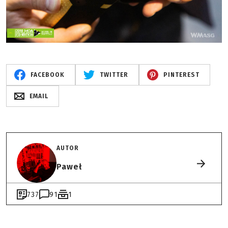
FACEBOOK
TWITTER
PINTEREST
EMAIL
AUTOR
Paweł
737
91
1