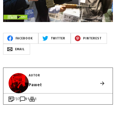
FACEBOOK
TWITTER
PINTEREST
EMAIL
AUTOR
Paweł
737
91
1