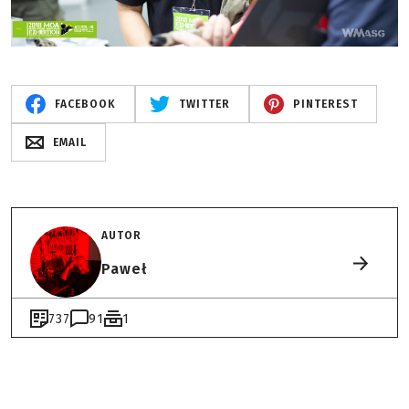
FACEBOOK
TWITTER
PINTEREST
EMAIL
AUTOR
Paweł
737
91
1