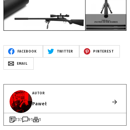
FACEBOOK
TWITTER
PINTEREST
EMAIL
AUTOR
Paweł
737
91
1