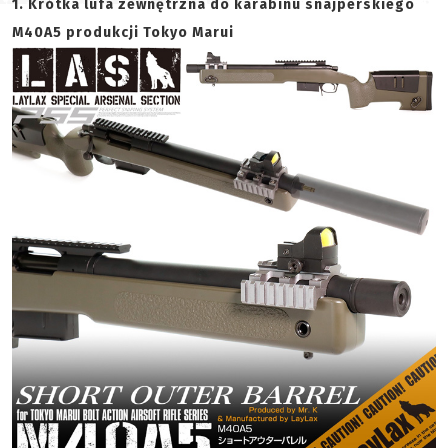
1. Krótka lufa zewnętrzna do karabinu snajperskiego
M40A5 produkcji Tokyo Marui