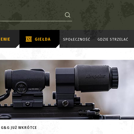
ENIE
GIEŁDA
SPOŁECZNOŚĆ
GDZIE STRZELAĆ
 G&G JUŻ WKRÓTCE