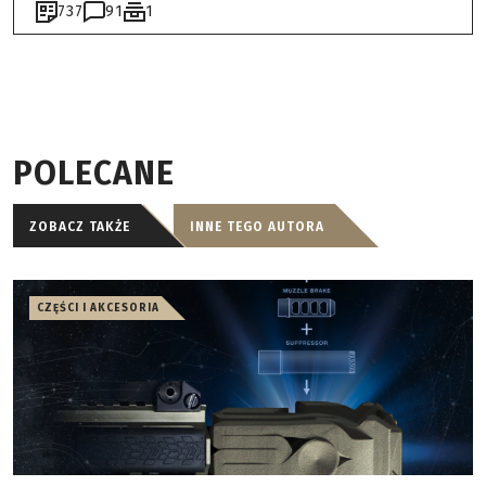
737
91
1
POLECANE
ZOBACZ TAKŻE
INNE TEGO AUTORA
CZĘŚCI I AKCESORIA