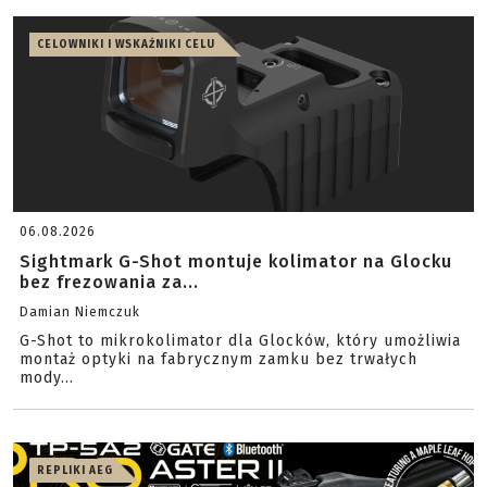
CELOWNIKI I WSKAŹNIKI CELU
06.08.2026
Sightmark G-Shot montuje kolimator na Glocku
bez frezowania za...
Damian Niemczuk
G-Shot to mikrokolimator dla Glocków, który umożliwia
montaż optyki na fabrycznym zamku bez trwałych
mody...
REPLIKI AEG