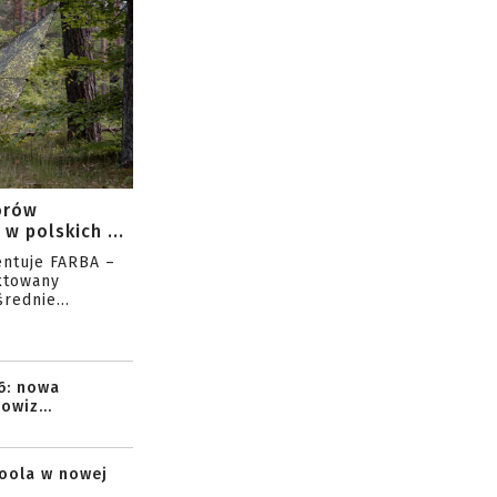
orów
w polskich ...
entuje FARBA –
ktowany
rednie...
6: nowa
owiz...
toola w nowej