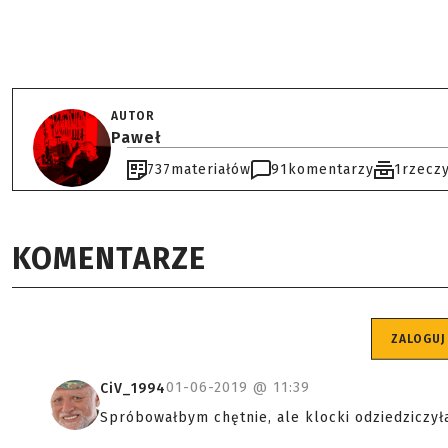
AUTOR
Paweł
737
materiałów
91
komentarzy
1
rzecz
KOMENTARZE
ZALOGUJ
01-06-2019 @
11:39
CiV_1994
Spróbowałbym chętnie, ale klocki odziedziczył