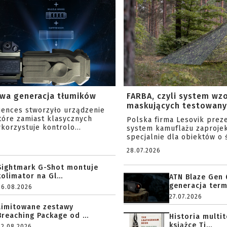
wa generacja tłumików
FARBA, czyli system wz
maskujących testowany 
ciences stworzyło urządzenie
tóre zamiast klasycznych
Polska firma Lesovik prez
korzystuje kontrolo...
system kamuflażu zaproje
specjalnie dla obiektów o ś
28.07.2026
Sightmark G-Shot montuje
kolimator na Gl...
ATN Blaze Gen 
generacja term
06.08.2026
27.07.2026
Limitowane zestawy
Breaching Package od ...
Historia multi
książce Ti...
02.08.2026