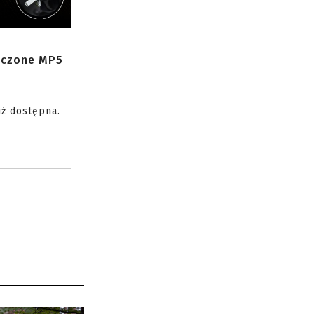
zczone MP5
uż dostępna.