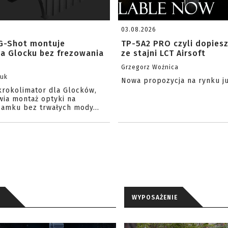
03.08.2026
G-Shot montuje
TP-5A2 PRO czyli dopies
na Glocku bez frezowania
ze stajni LCT Airsoft
Grzegorz Woźnica
zuk
Nowa propozycja na rynku j
krokolimator dla Glocków,
wia montaż optyki na
amku bez trwałych mody...
WYPOSAŻENIE