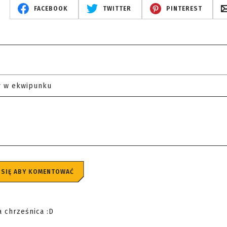
FACEBOOK
TWITTER
PINTEREST
y w ekwipunku
 SIĘ ABY KOMENTOWAĆ
a chrześnica :D