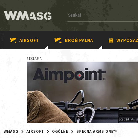
AIRSOFT
BROŃ PALNA
WYPOSAŻ
REKLAMA
WMASG
AIRSOFT
OGÓLNE
SPECNA ARMS ONE™