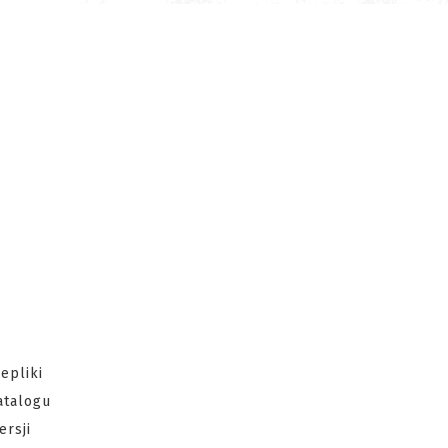
epliki
atalogu
rsji