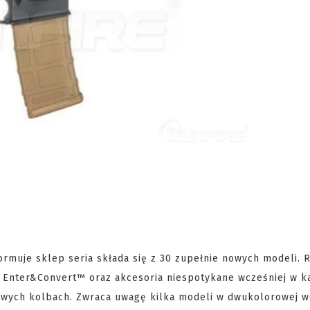
ormuje sklep seria składa się z 30 zupełnie nowych modeli. R
 Enter&Convert™ oraz akcesoria niespotykane wcześniej w k
wych kolbach. Zwraca uwagę kilka modeli w dwukolorowej we