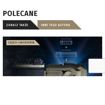
POLECANE
ZOBACZ TAKŻE
INNE TEGO AUTORA
CZĘŚCI I AKCESORIA
07.08.2026
MFMD – nowa generacja tłumików
Damian Niemczuk
Strategic Sciences stworzyło urządzenie wylotowe,