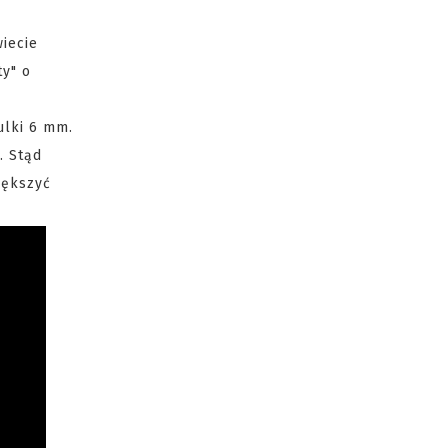
iecie
ty" o
ulki 6 mm.
. Stąd
iększyć