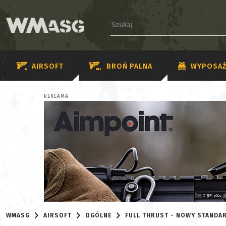
AIRSOFT
BROŃ PALNA
WYPOSAŻ
REKLAMA
WMASG
AIRSOFT
OGÓLNE
FULL THRUST - NOWY STAND