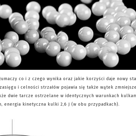
łumaczy co i z czego wynika oraz jakie korzyści daje nowy st
asięgu i celności strzałów pojawia się także wątek zmniejsz
akże dwie tarcze ostrzelane w identycznych warunkach kulka
, energia kinetyczna kulki 2,6 J (w obu przypadkach).