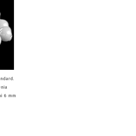
andard.
enia
mi 6 mm