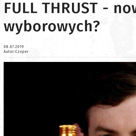
FULL THRUST - no
wyborowych?
08.07.2019
Autor:Czoper