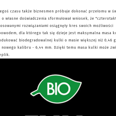
akiegoś czasu także biznesmen próbuje dokonać przełomu w św
 o własne doświadczenia sformułował wniosek, że "czterotak
osowanymi rozwiązaniami osiągnęły kres swoich możliwości
owodem, dla którego tak się dzieje jest maksymalna masa k
ukować biodegradowalnej kulki o masie większej niż 0,46 g
u nowego kalibru - 6,44 mm. Dzięki temu masa kulki może zw
eplik.