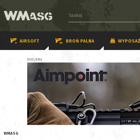
AIRSOFT
BROŃ PALNA
WYPOSAŻ
REKLAMA
WMASG