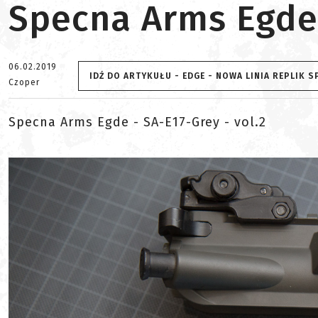
Specna Arms Egde 
06.02.2019
IDŹ DO ARTYKUŁU - EDGE - NOWA LINIA REPLIK 
Czoper
Specna Arms Egde - SA-E17-Grey - vol.2