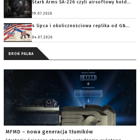
Stark Arms SA-226 czyli airsoftowy hołd...
19.07.2026
4 lipca i okolicznościowa replika od G&...
04.07.2026
BROŃ PALNA
MFMD – nowa generacja tłumików