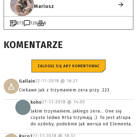
Mariusz
873
120
6
KOMENTARZE
ZALOGUJ SIĘ ABY KOMENTOWAĆ
22-11-2018 @
16:21
Gallain
Ciekawe jak z trzymaniem zera przy .223
27-11-2018 @
14:05
koho
Jakim trzymaniem, jakiego zera... One się
często ledwo RISa trzymają ;). To jest atrapa
do ozdoby, podobnie jak wersja od Elementa.
22-11-2018 @
18:32
Ryco2