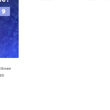
atkowe
500