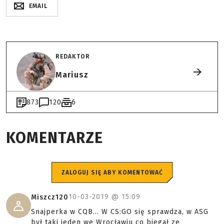
EMAIL
REDAKTOR
Mariusz
873
120
6
KOMENTARZE
ZALOGUJ SIĘ ABY KOMENTOWAĆ
10-03-2019 @
15:09
Miszcz120
Snajperka w CQB... W CS:GO się sprawdza, w ASG
był taki jeden we Wrocławiu co biegał ze