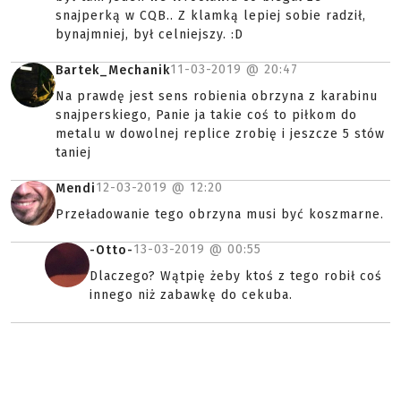
snajperką w CQB.. Z klamką lepiej sobie radził,
bynajmniej, był celniejszy. :D
11-03-2019 @
20:47
Bartek_Mechanik
Na prawdę jest sens robienia obrzyna z karabinu
snajperskiego, Panie ja takie coś to piłkom do
metalu w dowolnej replice zrobię i jeszcze 5 stów
taniej
12-03-2019 @
12:20
Mendi
Przeładowanie tego obrzyna musi być koszmarne.
13-03-2019 @
00:55
-Otto-
Dlaczego? Wątpię żeby ktoś z tego robił coś
innego niż zabawkę do cekuba.