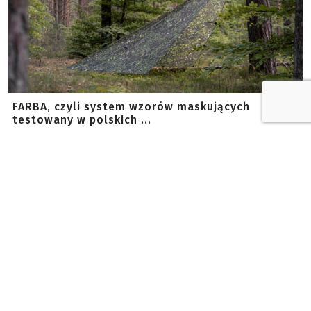
FARBA, czyli system wzorów maskujących
testowany w polskich ...
Polska firma Lesovik prezentuje FARBA – system
kamuflażu zaprojektowany specjalnie dla obiektów o
średnie...
28.07.2026
ATN Blaze Gen 6: nowa generacja
termowiz...
27.07.2026
Historia multitoola w nowej książce Ti...
23.07.2026