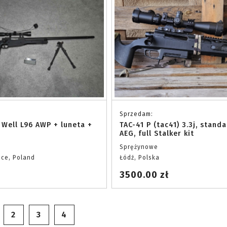
Sprzedam:
 Well L96 AWP + luneta +
TAC-41 P (tac41) 3.3j, stand
AEG, full Stalker kit
Sprężynowe
ce, Poland
Łódź, Polska
3500.00 zł
2
3
4