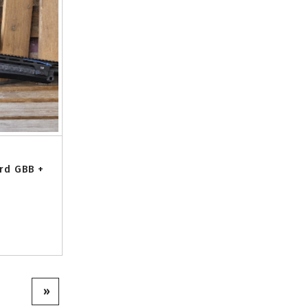
ard GBB +
»