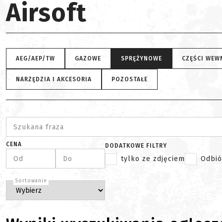
Airsoft
AEG/AEP/TW
GAZOWE
SPRĘŻYNOWE
CZĘŚCI WEW
NARZĘDZIA I AKCESORIA
POZOSTAŁE
Szukana fraza
CENA
DODATKOWE FILTRY
Od
Do
tylko ze zdjęciem
Odbió
Sortowanie