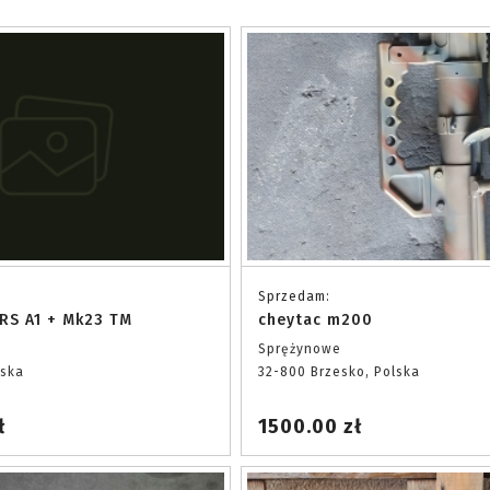
Sprzedam:
RS A1 + Mk23 TM
cheytac m200
Sprężynowe
lska
32-800 Brzesko, Polska
ł
1500.00 zł