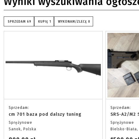
Wyniki wyszukiwania ogłosz
SPRZEDAM
69
KUPIĘ
1
WYKONAM/ZLECĘ
0
Sprzedam:
Sprzedam:
cm 701 baza pod dalszy tuning
SRS-A2/M2 S
Sprężynowe
Sprężynowe
Sanok, Polska
Bielsko-Biała,