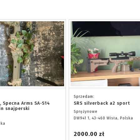
Sprzedam:
, Specna Arms SA-S14
SRS silverback a2 sport
in snajperski
Sprężynowe
DW941 1, 43-460 Wisła, Polska
ska
2000.00 zł