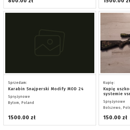
800.00 zł
1500.00 z
Sprzedam:
Kupię:
Karabin Snajperski Modify MOD 24
Kupię uszko
systemie vs
Sprężynowe
Sprężynowe
Bytom, Poland
Bolszewo, Pol
1500.00 zł
150.00 zł