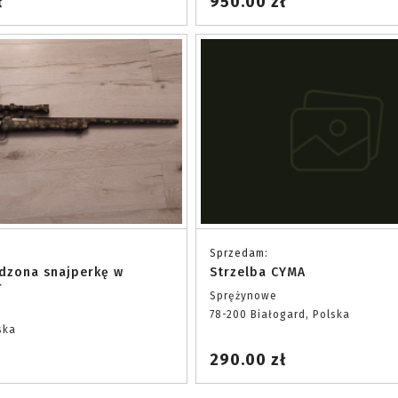
ł
950.00 zł
Sprzedam:
dzona snajperkę w
Strzelba CYMA
r
Sprężynowe
78-200 Białogard, Polska
ska
290.00 zł