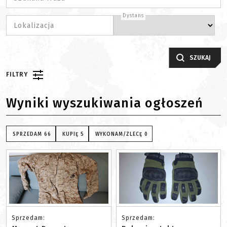
Dystans
Lokalizacja
SZUKAJ
FILTRY
Wyniki wyszukiwania ogłoszeń
SPRZEDAM
66
KUPIĘ
5
WYKONAM/ZLECĘ
0
Sprzedam:
Sprzedam: