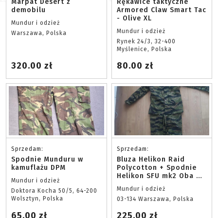
Marpat Desert z
Rękawice taktyczne
demobilu
Armored Claw Smart Tac
- Olive XL
Mundur i odzież
Mundur i odzież
Warszawa, Polska
Rynek 24/3, 32-400
Myślenice, Polska
320.00 zł
80.00 zł
Sprzedam:
Sprzedam:
Spodnie Munduru w
Bluza Helikon Raid
kamuflażu DPM
Polycotton + Spodnie
Helikon SFU mk2 Oba w
Mundur i odzież
malowaniu TigerStripe
Mundur i odzież
Doktora Kocha 50/5, 64-200
ROZMIAR M
Wolsztyn, Polska
03-134 Warszawa, Polska
65.00 zł
225.00 zł