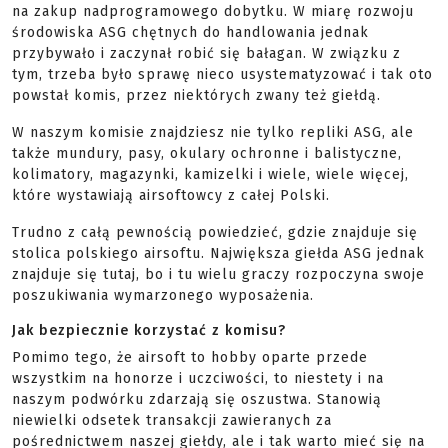
na zakup nadprogramowego dobytku. W miarę rozwoju
środowiska ASG chętnych do handlowania jednak
przybywało i zaczynał robić się bałagan. W związku z
tym, trzeba było sprawę nieco usystematyzować i tak oto
powstał komis, przez niektórych zwany też giełdą.
W naszym komisie znajdziesz nie tylko repliki ASG, ale
także mundury, pasy, okulary ochronne i balistyczne,
kolimatory, magazynki, kamizelki i wiele, wiele więcej,
które wystawiają airsoftowcy z całej Polski.
Trudno z całą pewnością powiedzieć, gdzie znajduje się
stolica polskiego airsoftu. Największa giełda ASG jednak
znajduje się tutaj, bo i tu wielu graczy rozpoczyna swoje
poszukiwania wymarzonego wyposażenia.
Jak bezpiecznie korzystać z komisu?
Pomimo tego, że airsoft to hobby oparte przede
wszystkim na honorze i uczciwości, to niestety i na
naszym podwórku zdarzają się oszustwa. Stanowią
niewielki odsetek transakcji zawieranych za
pośrednictwem naszej giełdy, ale i tak warto mieć się na