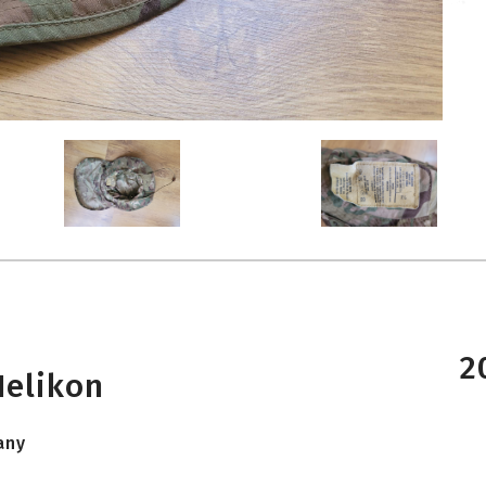
2
Helikon
any