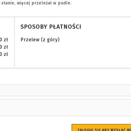
tanie, więcej przeleżał w pudle. 
SPOSOBY PŁATNOŚCI
0 zł
Przelew (z góry)
0 zł
0 zł
ZALOGUJ SIĘ ABY WYSŁAĆ 